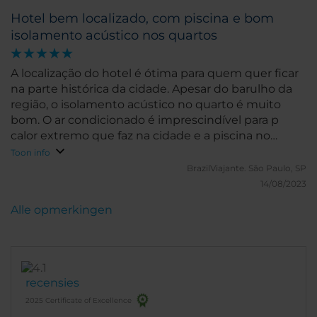
Hotel bem localizado, com piscina e bom
isolamento acústico nos quartos
A localização do hotel é ótima para quem quer ficar
na parte histórica da cidade. Apesar do barulho da
região, o isolamento acústico no quarto é muito
bom. O ar condicionado é imprescindível para p
calor extremo que faz na cidade e a piscina no
último andar é um atrativo a mais para os dias
Toon info
quentes
BrazilViajante.
São Paulo, SP
14/08/2023
Alle opmerkingen
recensies
2025 Certificate of Excellence