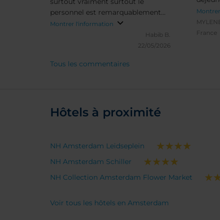
surtout vraiment surtout le
est bi
Montrer
personnel est remarquablement
L'accue
MYLENE
top. Ça dépasse largement tout les
Montrer l'information
est ad
France
Hôtel de la même classe Le
Habib B.
reviend
personnel est digne d’un palace,
22/05/2026
mais surtout sont vraiment très
Tous les commentaires
humain
Hôtels à proximité
NH Amsterdam Leidseplein
NH Amsterdam Schiller
NH Collection Amsterdam Flower Market
Voir tous les hôtels en Amsterdam