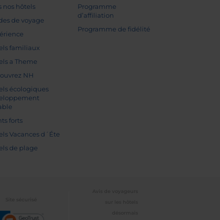
s nos hôtels
Programme
d’affiliation
des de voyage
Programme de fidélité
érience
els familiaux
els a Theme
ouvrez NH
els écologiques
eloppement
able
ts forts
els Vacances d´Éte
els de plage
Avis de voyageurs
Site sécurisé
sur les hôtels
désormais