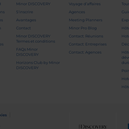
H
Minor DISCOVERY
Voyage d’affaires
Tou
ons
S'inscrire
Agences
Gui
es
Avantages
Meeting Planners
Exp
n
Contact
Minor Pro Blog
Hôt
Minor DISCOVERY
Contact: Réunions
Hot
Termes et conditions
es
Contact: Entreprises
Déc
FAQs Minor
Contact: Agences
Hôt
DISCOVERY
dév
Horizons Club by Minor
dur
DISCOVERY
Poin
Hot
Hôt
kies
e