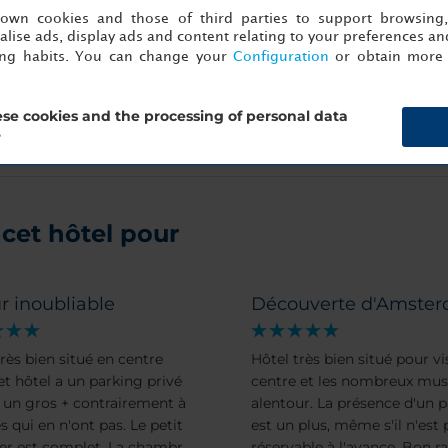
Service de nettoyage à sec
s own cookies and those of third parties to support browsing
lise ads, display ads and content relating to your preferences and
Service de blanchisserie
ing habits. You can change your
Configuration
or obtain more 
Service de réveil
se cookies and the processing of personal data
?
cet hôtel pour
r inoubliable
Découverte d'Amste
rès bien situé en centre
Hôtel très bien situé pour vis
Cet hôtel a un parking privé
centre et les nombreux mus
t un gros + contrairement à
alentour. La présence d'un 
s qui en n'ont pas. Le petit
est un plus, même s'il n'est 
er est complet. La chambre
réservable à l'avance. Bon r