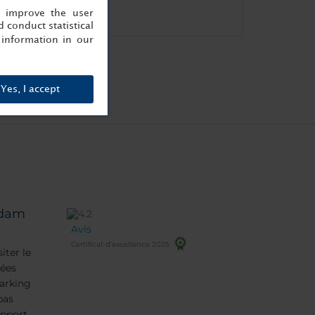
Coffre-fort
, improve the user
 conduct statistical
information in our
Yes, I accept
rdam
Avis
Certificat d’excellence 2025
iter le
ées
parking
pas
apport