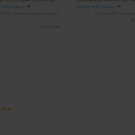
en équipée et propre.
qualité/prix à cet endroit.
 l'information
Montrer l'information
il est chaleureux, l'équipe
2606.
Villeneuve-Saint-Georges,
Philippe762.
Thionvill
orable. Merci NH hôtel je
16
rai c'est sûre.
02/01/2026