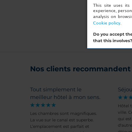
This site uses it
experience, persona
analysis on brows
Cookie policy
.
Do you accept the
that this involves
Nos clients recommandent 
Tout simplement le
Séjou
meilleur hôtel à mon sens.
Hôtel t
ville. 
Les chambres sont magnifiques.
qui es
La vue sur le canal est superbe.
d'autre
L’emplacement est parfait et
déjeun