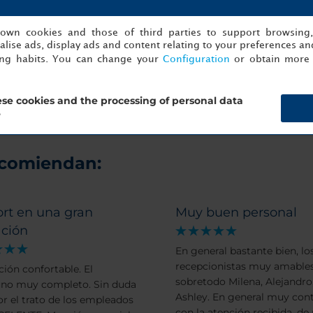
Servicio de limpieza en seco
Servicio de lavandería
s own cookies and those of third parties to support browsing
lise ads, display ads and content relating to your preferences and
Servicio de despertador
ing habits. You can change your
Configuration
or obtain more 
se cookies and the processing of personal data
?
ecomiendan:
rt en una gran
Muy buen personal
ación
En general bastante bien, lo
recepcionistas muy amables
ción confortable. El
sobretodo Milena, Alejandro,
no muy completo. Sin duda
Ashley. En general muy con
or el trato de los empleados
con la atención recibida, de