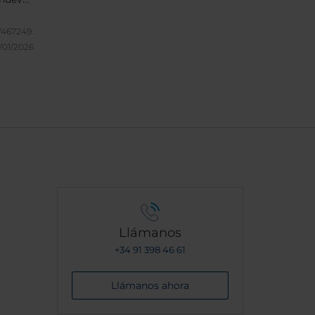
na, que
uanto a
7467249.
/01/2026
ieza.
o.
Llámanos
+34 91 398 46 61
Llámanos ahora