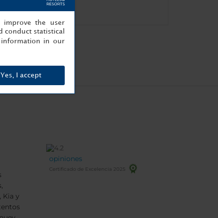
Caja fuerte
, improve the user
 conduct statistical
information in our
Yes, I accept
opiniones
Certificado de Excelencia 2025
s
,
 Kia y
tentos
 nuevo