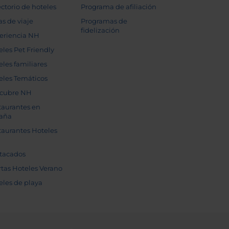
ectorio de hoteles
Programa de afiliación
as de viaje
Programas de
fidelización
eriencia NH
eles Pet Friendly
eles familiares
eles Temáticos
cubre NH
taurantes en
aña
taurantes Hoteles
tacados
rtas Hoteles Verano
eles de playa