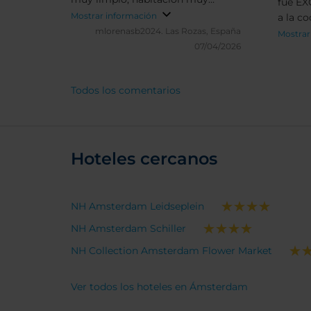
fue EX
cómoda y silenciosa. El desayuno
Mostrar información
a la c
es muy recomendable. Si volviera
mlorenasb2024.
Las Rozas, España
desayu
Mostrar
a Ámsterdam elegiría este mismo
07/04/2026
hotel otra vez
Todos los comentarios
Hoteles cercanos
NH Amsterdam Leidseplein
NH Amsterdam Schiller
NH Collection Amsterdam Flower Market
Ver todos los hoteles en Ámsterdam