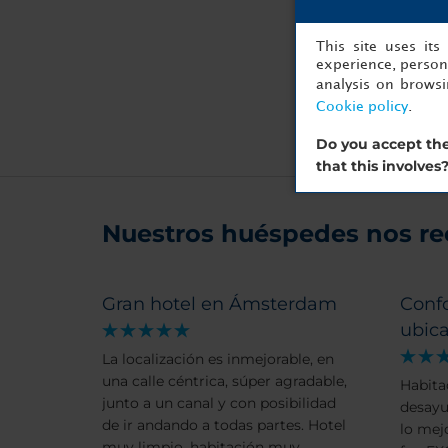
This site uses it
experience, persona
analysis on brows
Cookie policy
.
Do you accept the
that this involves
Nuestros huéspedes nos r
Gran hotel en Ámsterdam
Confo
ubic
La localización es inmejorable, en
una calle céntrica, súper agradable,
Habita
junto a un canal y con posibilidad
desayu
de ir andando a todas partes. Hotel
lo mej
muy limpio, habitación muy