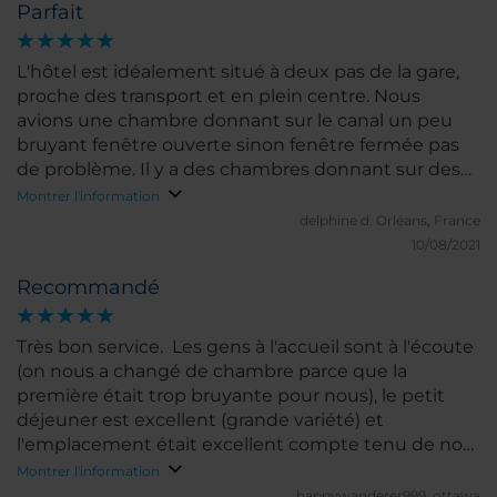
Parfait
L'hôtel est idéalement situé à deux pas de la gare,
proche des transport et en plein centre. Nous
avions une chambre donnant sur le canal un peu
bruyant fenêtre ouverte sinon fenêtre fermée pas
de problème. Il y a des chambres donnant sur des
cours intérieures pour ceux qui ont peur du bruit.
Montrer l'information
Le petit déjeuner parfait produits frais et variés.
delphine d.
Orléans, France
Propreté rien à redire. Très bon rapport qualité/prix.
10/08/2021
Recommandé
Très bon service. Les gens à l'accueil sont à l'écoute
(on nous a changé de chambre parce que la
première était trop bruyante pour nous), le petit
déjeuner est excellent (grande variété) et
l'emplacement était excellent compte tenu de nos
plans. Les concierges sont pour la plupart très
Montrer l'information
connaissant pour faire des suggestions de
happywanderer999.
ottawa