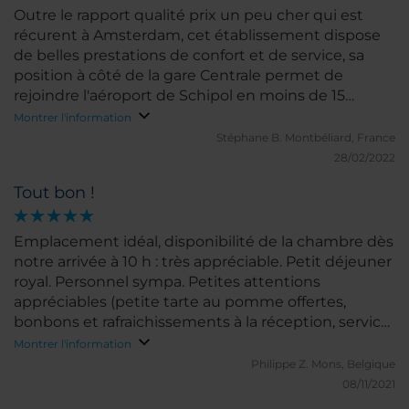
Outre le rapport qualité prix un peu cher qui est
récurent à Amsterdam, cet établissement dispose
de belles prestations de confort et de service, sa
position à côté de la gare Centrale permet de
rejoindre l'aéroport de Schipol en moins de 15
minutes. Je recommande.
Montrer l'information
Stéphane B.
Montbéliard, France
28/02/2022
Tout bon !
Emplacement idéal, disponibilité de la chambre dès
notre arrivée à 10 h : très appréciable. Petit déjeuner
royal. Personnel sympa. Petites attentions
appréciables (petite tarte au pomme offertes,
bonbons et rafraichissements à la réception, service
de bagagerie sécurisé) Vraiment un très chouette
Montrer l'information
séjour
Philippe Z.
Mons, Belgique
08/11/2021