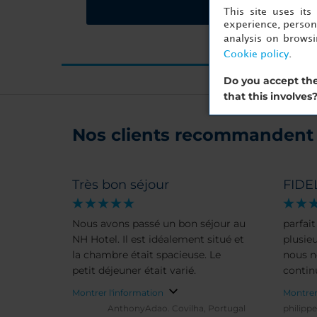
Demandez un devi
This site uses it
experience, persona
analysis on brows
Cookie policy
.
Do you accept the
that this involves
Nos clients recommandent 
Très bon séjour
FIDE
Nous avons passé un bon séjour au
parfait rien
NH Hotel. Il est idéalement situé et
plusie
la chambre était spacieuse. Le
nous n
petit déjeuner était varié.
contin
Montrer l'information
Montrer
AnthonyAdao.
Covilha, Portugal
philip