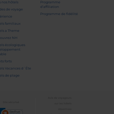
s nos hôtels
Programme
d’affiliation
des de voyage
Programme de fidélité
érience
els familiaux
els a Theme
ouvrez NH
els écologiques
eloppement
able
ts forts
els Vacances d´Éte
els de plage
Avis de voyageurs
Site sécurisé
sur les hôtels
désormais