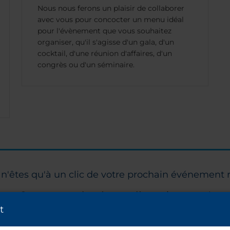
Nous nous ferons un plaisir de collaborer
avec vous pour concocter un menu idéal
pour l'évènement que vous souhaitez
organiser, qu'il s'agisse d'un gala, d'un
cocktail, d'une réunion d'affaires, d'un
congrès ou d'un séminaire.
n'êtes qu'à un clic de votre prochain événement 
Commencez à préparer dès maintenant !
t