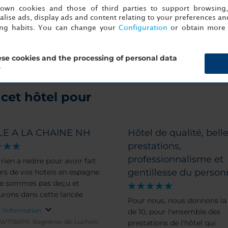
s
Cará
s own cookies and those of third parties to support browsing
lise ads, display ads and content relating to your preferences and
ing habits. You can change your
Configuration
or obtain more 
se cookies and the processing of personal data
?
cet hôtel pour
LE A LA CHAINE NH
Hôtel de qualité, bell
prestations,
professionnalisme et
 a redire pour avoir fait
gentillesse du person
urs de vos hotels en espagne
e sommes pas deçu et
urons dans cette lancée
Pour nous, nous donnons la
 l'information
de 10, pour l'ensemble des
peW7765PX.
Bagnères-de-Luchon,
prestations de l'hôtel qui