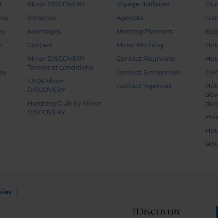
H
Minor DISCOVERY
Voyage d’affaires
Tou
ons
S'inscrire
Agences
Gui
es
Avantages
Meeting Planners
Exp
n
Contact
Minor Pro Blog
Hôt
Minor DISCOVERY
Contact: Réunions
Hot
Termes et conditions
es
Contact: Entreprises
Déc
FAQs Minor
Contact: Agences
Hôt
DISCOVERY
dév
Horizons Club by Minor
dur
DISCOVERY
Poin
Hot
Hôt
kies
e