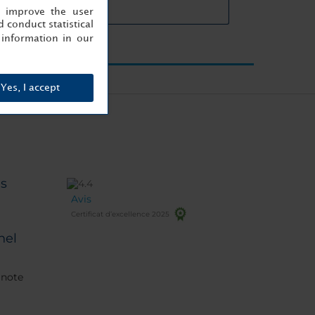
cteristiques des salles
, improve the user
 conduct statistical
information in our
Yes, I accept
es
Avis
Certificat d’excellence 2025
nel
 note