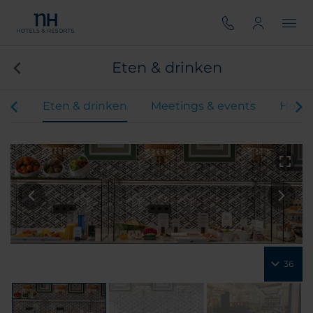
Eten & drinken
ers
Eten & drinken
Meetings & events
Hotel
36