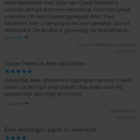
Voor aankomst met Jose van Guest Relations
contact gehad over een verrassing voor mijn jarige
vriendin. Dit werd super geregeld door Jose,
bloemen met champagne en een gebakje uit het
restaurant. De locatie is geweldig, op loopafstand
van alle leuke restaurantjes. Kamer was goed
Toon info
schoon en zeer comfortabel, badkamer uitstekend
youri221.
Veldhoven, Nederland
met mooie grote en schone douche.
24/04/2026
Super hotel in alle opzichten
Geweldig alles, ambiance, ligging en service ! Geen
hotel uit de high end classificatie maar voor mij
persoonlijk een high end hotel.
Toon info
S6123EWbob.
15/10/2024
Een verborgen parel in Valencia!