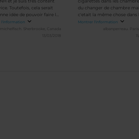
NH et je suis très content
cigarettes dans les chambres 
ice. Toutefois, cela serait
du changer de chambre ma
nne idée de pouvoir faire le
c'etait la même chose dans l
in plus tôt! Quand on arrive
pour petit dejeuner machin
 l'information
Montrer l'information
mérique du Nord, pourvoir
caffé avec indication en All
michelfisch.
Sherbrooke, Canada
albanperreau.
Paris
une chambre à midi serait
la plupart des client etaient
13/03/2018
1
 Plus-que-parfait !