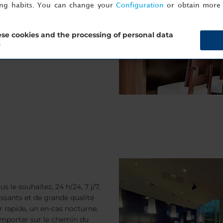
ing habits. You can change your
Configuration
or obtain more 
ose à manger ; nous
taurant. De plus, du sport est
se cookies and the processing of personal data
?
s le souhaitez, 24 h/24, 7 j/7,
issants et de grande qualité
er rapide, un en-cas nocturne,
 emporter sur le chemin du