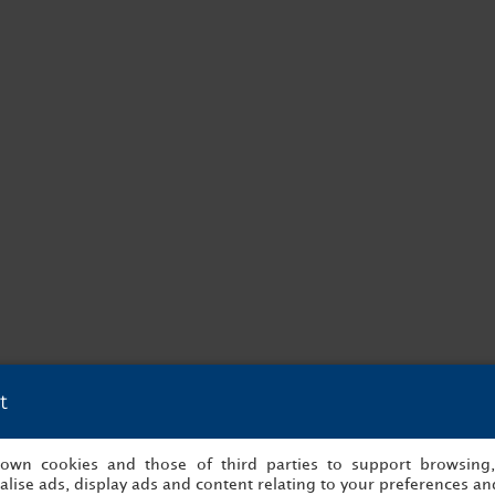
t
8 h 00 à 1 h 00. C'est un
s own cookies and those of third parties to support browsing
vins, de cocktails, de bières
lise ads, display ads and content relating to your preferences and