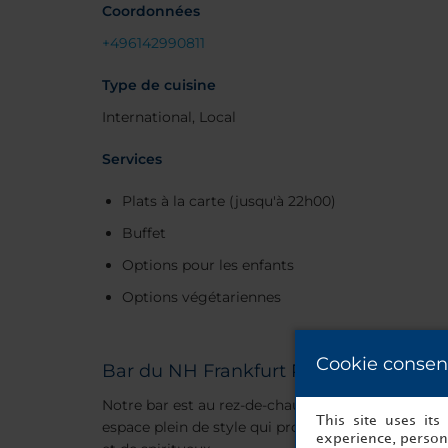
Coordonnées
+496142990811
Type de cuisine
International, Local
Services
Plats à la carte (jusqu'à 22h00)
Buffet
Options pour les enfants
Options végétariennes
Cookie consen
Bar du NH Frankfurt Rhein Main
Notre bar est au rez-de-chaussée et est ouvert de 1
This site uses it
espace plein de style qui propose tout un choix de 
experience, persona