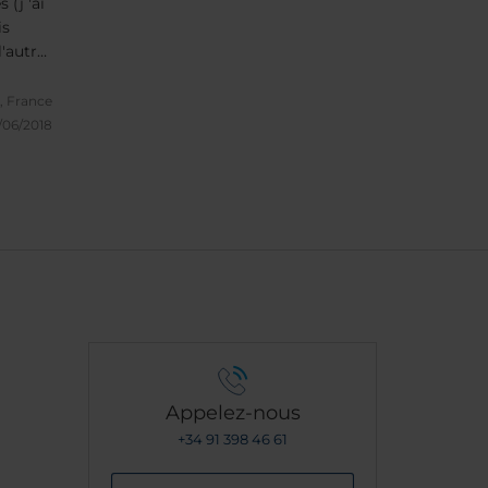
(j 'ai
is
'autre,
e a
emand,
, France
 perdus
1/06/2018
Appelez-nous
+34 91 398 46 61