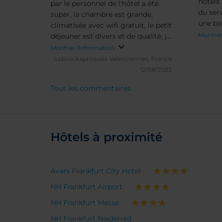
hôtels 
par le personnel de l'hôtel a été
du serv
super, la chambre est grande,
une bo
climatisée avec wifi gratuit, le petit
check-
Montrer
déjeuner est divers et de qualité, je
de l'A
recommande NH Frankfurt Airport
Montrer l'information
avoir 
West pour se reposer avant de
ludovickaprowski.
Valenciennes, France
dans le
repartir ....
12/08/2022
Tous les commentaires
Hôtels à proximité
Avani Frankfurt City Hotel
NH Frankfurt Airport
NH Frankfurt Messe
NH Frankfurt Niederrad