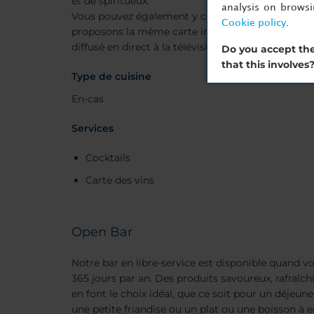
et de spiritueux.
analysis on brows
Vous pouvez également y commander quelque ch
Cookie policy
.
proposons la même carte internationale que le res
diffusé en direct à la télévision.
Do you accept the
that this involves
Type de cuisine
En-cas
Services
Cocktails
Carte des vins
Open Bar
Notre bar en libre-service est disponible quand vou
365 jours par an. Des produits savoureux, rafraîch
en font le choix idéal, que ce soit pour un déjeun
une petite friandise ou un plat ou une boisson à