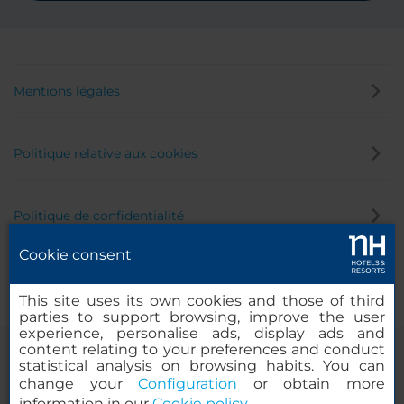
Mentions légales
Politique relative aux cookies
Politique de confidentialité
Cookie consent
Canal éthique
This site uses its own cookies and those of third
parties to support browsing, improve the user
experience, personalise ads, display ads and
content relating to your preferences and conduct
statistical analysis on browsing habits. You can
change your
Configuration
or obtain more
information in our
Cookie policy
.