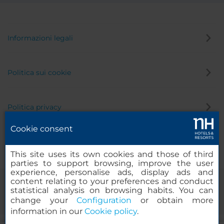
Informazioni legali
Politica sui cookie
Politica privacy
Cookie consent
Canale di segnalazione
This site uses its own cookies and those of third
parties to support browsing, improve the user
experience, personalise ads, display ads and
content relating to your preferences and conduct
statistical analysis on browsing habits. You can
change your
Configuration
or obtain more
information in our
Cookie policy
.