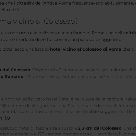
rea che i cittadini dell'Antica Roma frequentavano abitualmente, e
lla città.
ma vicino al Colosseo?
te vita notturna e la deliziosa cucina fanno di Roma una delle
citt
rtevoli e moderni dove trascorrere un piacevole soggiorno.
città, ecco una lista di
hotel vicino al Colosseo di Roma
che ti
m dal Colosseo
. Dispone di 43 camere all'avanguardia dotate di 
oro Romano
. L'hotel si trova all'interno di un palazzo in stile ot
oggi un sofisticato hotel 5 stelle nel cuore della capitale italia
8 camere di alta gamma, una Spa, un bar e due eccellenti ristoranti,
tto per rilassarsi e trascorrere un indimenticabile soggiorno a Ro
ento
ssuoso hotel di fascia alta situato a
2,3 km dal Colosseo
, una s
amente arredata e 177 camere moderne tra cui scegliere, il sonn