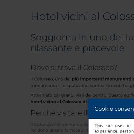
Hotel vicini al Colo
Soggiorna in uno dei l
rilassante e piacevole
Dove si trova il Colosseo?
Il Colosseo, uno dei
più importanti monumenti c
monumento si disputavano combattimenti tra gladia
Attorniato dai grandi viali del centro, questo edifi
hotel vicino al Colosseo di Roma
.
Cookie consen
Perché visitare il Colosseo?
Il Colosseo è il monumento più iconico d'Italia e
This site uses it
rendono questa famosa struttura così speciale. E
experience, persona