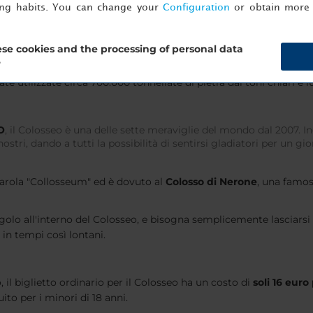
ing habits. You can change your
Configuration
or obtain more 
rsone
, desiderose di assistere ai grandi spettacoli e agli eventi so
se cookies and the processing of personal data
?
 metri e largo 156 metri
, con un'altezza che nel punto più alto r
e utilizzate circa 700.000 tonnellate di pietra dai toni chiari e 
O
, il Colosseo è una delle sette meraviglie del mondo dal 2007. I
stri, dando a tutti la possibilità di sentirsi gladiatori per un gio
 parola "Collosseum" ed è dovuto al
Colosso di Nerone
, una famos
ngolo all'interno del Colosseo, e bisogna semplicemente lasciarsi
in tempi così lontani.
il biglietto ordinario per il Colosseo ha un costo di
soli 16 euro 
ito per i minori di 18 anni.