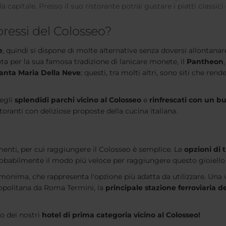
 capitale. Presso il suo ristorante potrai gustare i piatti classic
pressi del Colosseo?
e
, quindi si dispone di molte alternative senza doversi allontanare
a per la sua famosa tradizione di lanicare monete, il
Pantheon
Santa Maria Della Neve
; questi, tra molti altri, sono siti che rend
degli
splendidi parchi vicino al Colosseo
e
rinfrescati con un b
oranti con deliziose proposte della cucina italiana.
enti, per cui raggiungere il Colosseo è semplice. Le
opzioni di 
robabilmente il modo più veloce per raggiungere questo gioiello 
onima, che rappresenta l'opzione più adatta da utilizzare. Una vo
ropolitana da Roma Termini, la
principale stazione ferroviaria de
o dei nostri
hotel di prima categoria vicino al Colosseo!