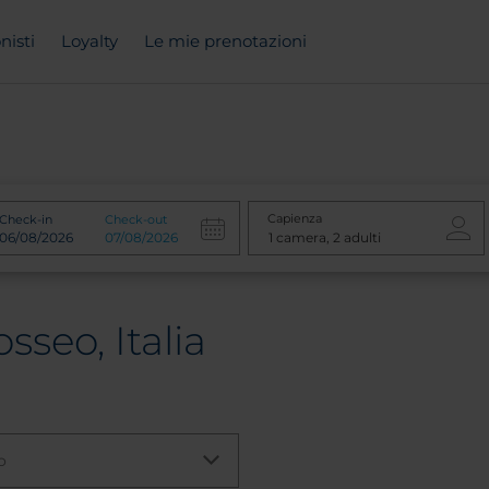
nisti
Loyalty
Le mie prenotazioni
Capienza
Check-in
Check-out
sseo, Italia
o