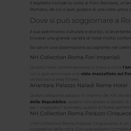
Il biglietto include la visita al Foro Romano, un'a
Romano, da cui si può godere di una vista unica de
Dove si può soggiornare a Ro
Il suo patrimonio culturale e storico, la diverten
troverai una grande varietà di hotel molto confo
Se cerchi una sistemazione accogliente nel centro 
NH Collection Roma Fori Imperiali
Questo hotel contemporaneo si trova a circa
1 k
cui si può ammirare una
vista mozzafiato sul F
un'esclusiva area fitness.
Anantara Palazzo Naiadi Rome Hotel
Questo elegante palazzo in marmo del XIX secolo è 
della Repubblica
, questo complesso è dotato di 23
per i viaggiatori business, questo è l'hotel perfe
NH Collection Roma Palazzo Cinquec
L'NH Collection Roma Palazzo Cinquecento è un lu
suggestiva della città. Con una palestra complet