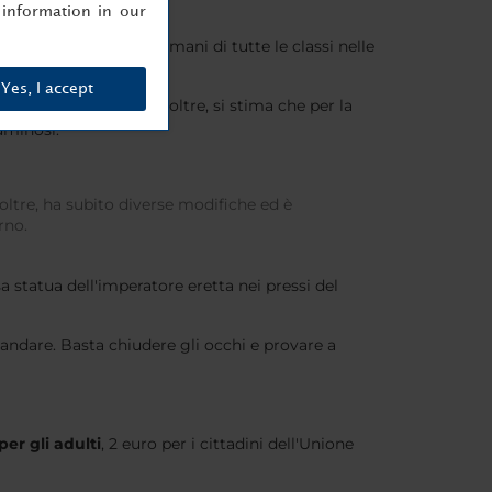
information in our
ciali che riunivano i romani di tutte le classi nelle
Yes, I accept
aggiunge i 48 metri. Inoltre, si stima che per la
luminosi.
noltre, ha subito diverse modifiche ed è
rno.
a statua dell'imperatore eretta nei pressi del
 andare. Basta chiudere gli occhi e provare a
per gli adulti
, 2 euro per i cittadini dell'Unione