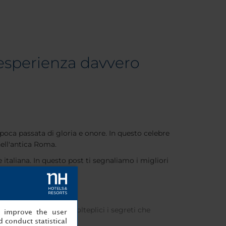
'esperienza davvero
poca passata di gloria e onore. In questo celebre
ell'antica Roma.
e italiana. In questo post ti segnaliamo i migliori
ndo. Tuttavia, sono molteplici i segreti che
, improve the user
 conduct statistical