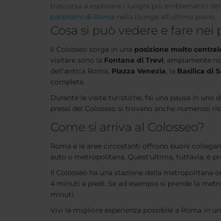
trascorsa a esplorare i luoghi più emblematici della
panorami di Roma
nella lounge all'ultimo piano.
Cosa si può vedere e fare nei 
Il Colosseo sorge in una
posizione molto central
visitare sono la
Fontana di Trevi
, ampiamente not
dell'antica Roma,
Piazza Venezia
, la
Basilica di 
completa.
Durante le visite turistiche, fai una pausa in uno 
pressi del Colosseo si trovano anche numerosi rist
Come si arriva al Colosseo?
Roma e le aree circostanti offrono buoni collegam
auto o metropolitana. Quest'ultima, tuttavia, è p
Il Colosseo ha una stazione della metropolitana om
4 minuti a piedi. Se ad esempio si prende la met
minuti.
Vivi la migliore esperienza possibile a Roma in un