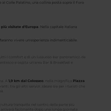
 al Colle Palatino, una collina posta sopra il Foro
à più visitate d'Europa
. Nella capitale italiana
 faranno vivere un'esperienza indimenticabile.
tutti i comfort e di un lussuoso bar panoramico da
tocentesco e ospita un'area Bar & Breakfast e
na. A
1,9 km dal Colosseo
, nella magnifica
Piazza
 tra gli altri servizi. Ideale sia per i turisti che
ma.
truttura tranquilla nel centro della parte più
o arriverà facilmente dopo una lunga giornata