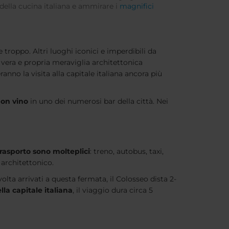
i della cucina italiana e ammirare i
magnifici
 troppo. Altri luoghi iconici e imperdibili da
, vera e propria meraviglia architettonica
eranno la visita alla capitale italiana ancora più
uon vino
in uno dei numerosi bar della città. Nei
trasporto sono molteplici
: treno, autobus, taxi,
architettonico.
lta arrivati a questa fermata, il Colosseo dista 2-
lla capitale italiana
, il viaggio dura circa 5