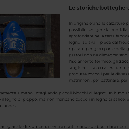
Le storiche botteghe-
In origine erano le calzature 
possibile svolgere la quotidia
sprofondare nella terra fangosa
legno isolava il piede dal fre
riparato per gran parte della 
pastori non ne disdegnavano l
l'isolamento termico, gli
zocc
stagione. Il suo uso era tanto
produrre zoccoli per le diverse
matrimoni, per pattinare, per
amente a mano, intagliando piccoli blocchi di legno: un buon art
l legno di pioppo, ma non mancano zoccoli in legno di salice, ent
olandesi.
 artigianale di klompen, mentre continuano ad abbondare i punti 