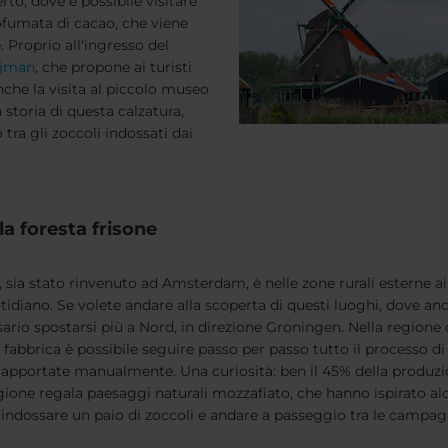
to, dove è possibile visitare
rofumata di cacao, che viene
 Proprio all'ingresso del
ijman
, che propone ai turisti
che la visita al piccolo museo
a storia di questa calzatura,
tra gli zoccoli indossati dai
la foresta frisone
0, sia stato rinvenuto ad Amsterdam, è nelle zone rurali esterne a
tidiano. Se volete andare alla scoperta di questi luoghi, dove an
ario spostarsi più a Nord, in direzione Groningen. Nella regione 
abbrica è possibile seguire passo per passo tutto il processo di p
 apportate manualmente. Una curiosità: ben il 45% della produzi
regione regala paesaggi naturali mozzafiato, che hanno ispirato al
indossare un paio di zoccoli e andare a passeggio tra le campagn