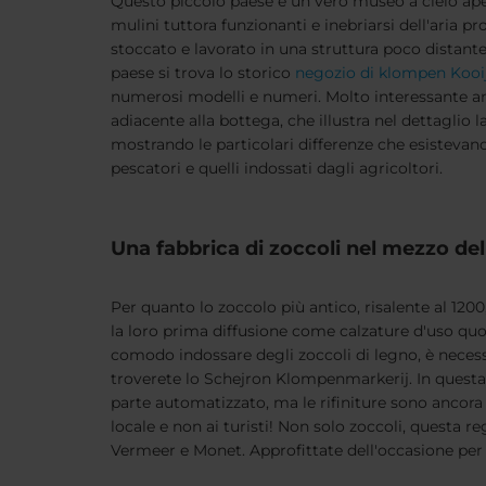
Questo piccolo paese è un vero museo a cielo aper
mulini tuttora funzionanti e inebriarsi dell'aria p
stoccato e lavorato in una struttura poco distante.
paese si trova lo storico
negozio di klompen Koo
numerosi modelli e numeri. Molto interessante an
adiacente alla bottega, che illustra nel dettaglio l
mostrando le particolari differenze che esistevano 
pescatori e quelli indossati dagli agricoltori.
Una fabbrica di zoccoli nel mezzo del
Per quanto lo zoccolo più antico, risalente al 120
la loro prima diffusione come calzature d'uso quo
comodo indossare degli zoccoli di legno, è necess
troverete lo Schejron Klompenmarkerij. In questa f
parte automatizzato, ma le rifiniture sono ancora
locale e non ai turisti! Non solo zoccoli, questa 
Vermeer e Monet. Approfittate dell'occasione per 