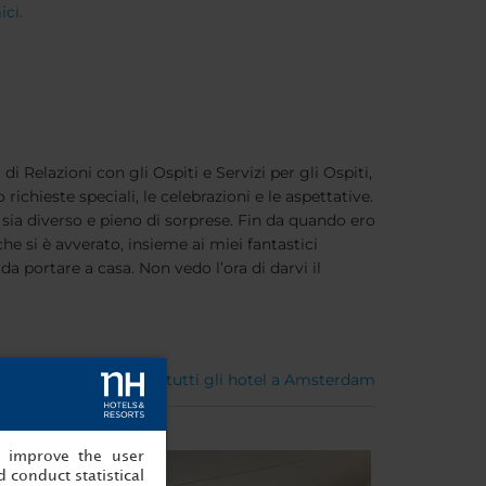
ici.
Relazioni con gli Ospiti e Servizi per gli Ospiti,
ichieste speciali, le celebrazioni e le aspettative.
 sia diverso e pieno di sorprese. Fin da quando ero
e si è avverato, insieme ai miei fantastici
da portare a casa. Non vedo l’ora di darvi il
Vedi tutti gli hotel a Amsterdam
, improve the user
 conduct statistical