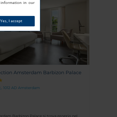
information in our
Yes, I accept
ection Amsterdam Barbizon Palace
2,. 1012 AD Amsterdam
erdam Barbizon Palace si trova proprio nel