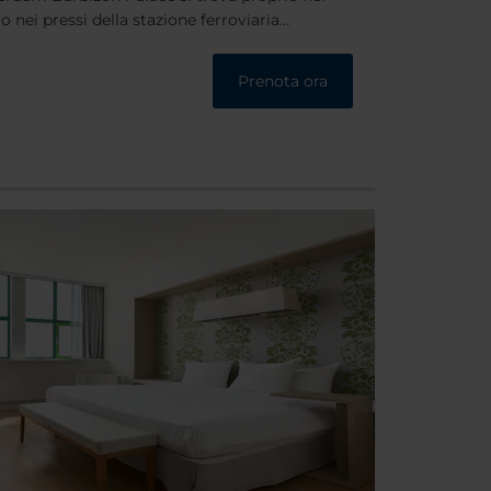
nei pressi della stazione ferroviaria
e negozi. L'edificio stesso è un punto di
ecolo.
Prenota ora