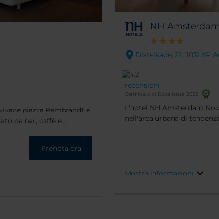
NH Amsterdam
Distelkade, 21,. 1031 X
recensioni
Certificato di Eccellenza 2025
L'hotel NH Amsterdam Noor
a vivace piazza Rembrandt e
nell'area urbana di tende
dato da bar, caffè e
sia in una zona tranquilla, 
se attrazioni di
tramite la navetta gratuita d
De Kuyl, ristorante aperto
Prenota ora
Mostra informazioni