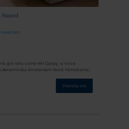
 Noord
P Amsterdam
d, già noto come NH Galaxy, si trova
nza denominata Amsterdam Nord. Nonostante
il centro città è facilmente raggiungibile, anche
ell'hotel.
Prenota ora