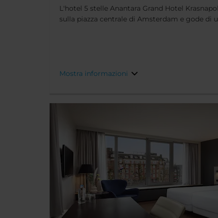
L'hotel 5 stelle Anantara Grand Hotel Krasna
sulla piazza centrale di Amsterdam e gode di u
Palazzo Reale. La sua posizione è l'ideale per vi
negozi della città, mentre molti punti d'intere
una breve passeggiata.
Mostra informazioni