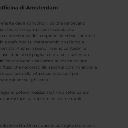
officina di Amsterdam
preferite dagli agricoltori, poiché rendevano
na attività nei campi senza scivolare o
 caratteristica della regione olandese. Inoltre il
ddo e dall'umidità, mantenendolo asciutto e
giornata. Anche in pieno inverno contadini e
'uso: foderati di paglia o carta per aumentare
oli
costituivano una calzatura adatta ad ogni
 diffuso che nel corso dei secoli si cominciarono a
 occasioni della vita sociale: zoccoli per
 camminare sul ghiaccio.
igiano poteva realizzarne fino a sette paia al
rambi facili da reperire nelle aree rurali
di rivendita. Una di queste botteghe storiche si