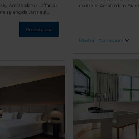
polsky Amsterdam
si affaccia
centro di Amsterdam. Siamo 
na splendida vista sul
principale e vicino a musei 
sitare alcuni dei migliori
interesse, risalente al XVII s
sse sono raggiungibili con
Prenota ora
Mostra informazioni