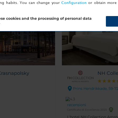
ing habits. You can change your
Configuration
or obtain more 
se cookies and the processing of personal data
?
Krasnapolsky
NH Coll
Prins Hendrikkade, 59-7
recensioni
Certificato di Eccellenza 2025
L'hotel NH Collection Amst