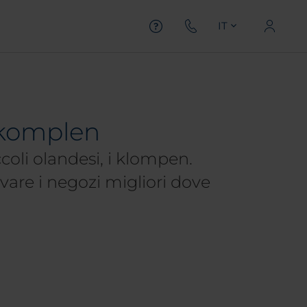
IT
i komplen
coli olandesi, i klompen.
are i negozi migliori dove