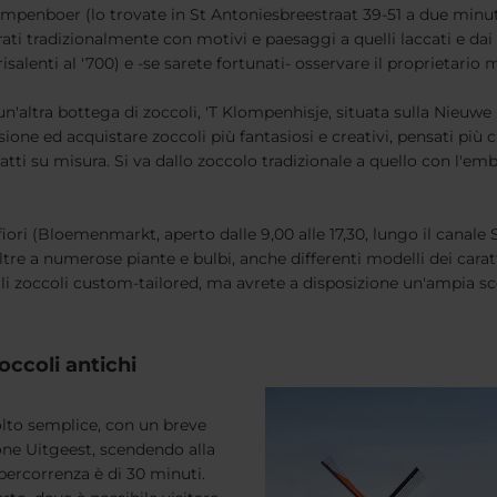
mpenboer (lo trovate in St Antoniesbreestraat 39-51 a due minuti
orati tradizionalmente con motivi e paesaggi a quelli laccati e da
isalenti al '700) e -se sarete fortunati- osservare il proprietario 
tra bottega di zoccoli, 'T Klompenhisje, situata sulla Nieuwe H
ione ed acquistare zoccoli più fantasiosi e creativi, pensati più
fatti su misura. Si va dallo zoccolo tradizionale a quello con l'em
ori (Bloemenmarkt, aperto dalle 9,00 alle 17,30, lungo il canale S
tre a numerose piante e bulbi, anche differenti modelli dei carat
degli zoccoli custom-tailored, ma avrete a disposizione un'ampia s
occoli antichi
to semplice, con un breve
ione Uitgeest, scendendo alla
percorrenza è di 30 minuti.