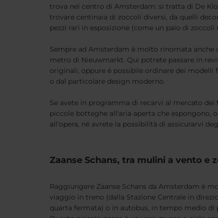
trova nel centro di Amsterdam: si tratta di De Klo
trovare centinaia di zoccoli diversi, da quelli dec
pezzi rari in esposizione (come un paio di zoccoli r
Sempre ad Amsterdam è molto rinomata anche un'al
metro di Nieuwmarkt. Qui potrete passare in revis
originali, oppure è possibile ordinare dei modelli 
o dal particolare design moderno.
Se avete in programma di recarvi al mercato dei fi
piccole botteghe all'aria aperta che espongono, ol
all'opera, né avrete la possibilità di assicurarvi 
Zaanse Schans, tra mulini a vento e z
Raggiungere Zaanse Schans da Amsterdam è mol
viaggio in treno (dalla Stazione Centrale in direz
quarta fermata) o in autobus, in tempo medio di 