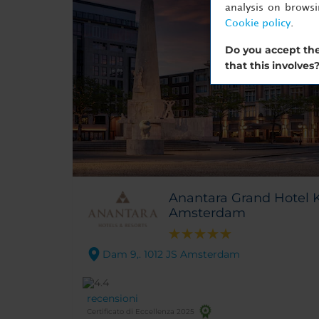
analysis on brows
Cookie policy
.
Do you accept the
that this involves
Anantara Grand Hotel 
Amsterdam
Dam 9,. 1012 JS Amsterdam
recensioni
Certificato di Eccellenza 2025