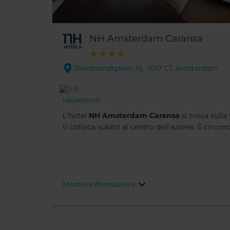
NH Amsterdam Caransa
Rembrandtplein, 19,. 1017 CT Amsterdam
recensioni
L'hotel
NH Amsterdam Caransa
si trova sull
ti colloca subito al centro dell'azione. È circon
ristoranti e situato a pochi passi dalle più famo
Amsterdam. Attraversando la piazza si trova il 
a pranzo e cena.
Mostra informazioni