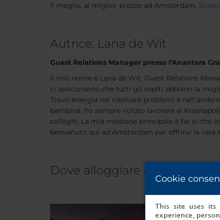
Il meglio, al miglior prezzo ad Amsterdam.
Scopri
Autrice: Lana de Wit
Guest Relations Manager presso l’Anantara Gr
Il mio nome è Lana de Wit, Guest Relations Manage
ci assicuriamo che tutti gli ospiti abbiano la migl
Trovo energia nel risolvere problemi e nell’andare
bambina, ho sempre voluto lavorare al Krasnapolsky
colleghi. La mia missione principale è far sì che og
benvenuto qui ad Amsterdam per offrirvi la vera 
Dove alloggiare a Amsterda
Cookie consen
This site uses it
experience, persona