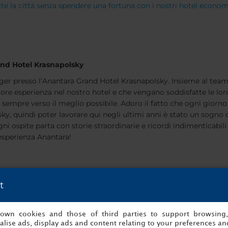
te la città senza spendere una fortuna con i nostri hotel econom
and Hotel Krasnapolsky
r presso l’Anantara Grand Hotel Krasnapolsky. Insieme al team di 
iore esperienza nel nostro hotel e che vengano soddisfatte le loro r
 sempre verso il meglio possibile. Adoro il fatto che ogni giorno
, quindi poter lavorare qui negli ultimi anni è stato un sogno ch
ni ospite parta con storie straordinarie e ricordi indimenticabili 
esperienza Anantara!
m
t
s own cookies and those of third parties to support browsing
lise ads, display ads and content relating to your preferences and