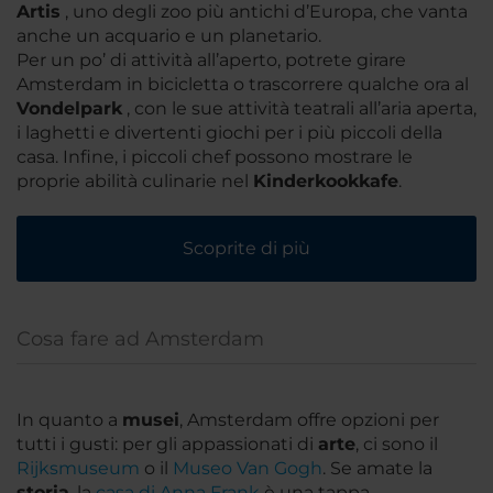
Artis
, uno degli zoo più antichi d’Europa, che vanta
anche un acquario e un planetario.
Per un po’ di attività all’aperto, potrete girare
Amsterdam in bicicletta o trascorrere qualche ora al
Vondelpark
, con le sue attività teatrali all’aria aperta,
i laghetti e divertenti giochi per i più piccoli della
casa. Infine, i piccoli chef possono mostrare le
proprie abilità culinarie nel
Kinderkookkafe
.
Scoprite di più
Cosa fare ad Amsterdam
In quanto a
musei
, Amsterdam offre opzioni per
tutti i gusti: per gli appassionati di
arte
, ci sono il
Rijksmuseum
o il
Museo Van Gogh
. Se amate la
storia
, la
casa di Anna Frank
è una tappa