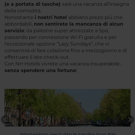
(e a portata
di tasche)
sarà una vacanza all’insegna
della comodità.
Nonostante
i nostri hotel
abbiano prezzi più che
abbordabili,
non sentirete la mancanza di alcun
servizio
: da palestre super attrezzate a Spa,
passando per connessione Wi-Fi gratuita e per
l’eccezionale opzione “
Lazy Sundays
”, che vi
consentirà di fare colazione fino a mezzogiorno e di
effettuare il late check-out.
Con NH Hotels vivrete una vacanza insuperabile...
senza
spendere una fortuna
!
Amsterdam per tutte le tasche (con NH