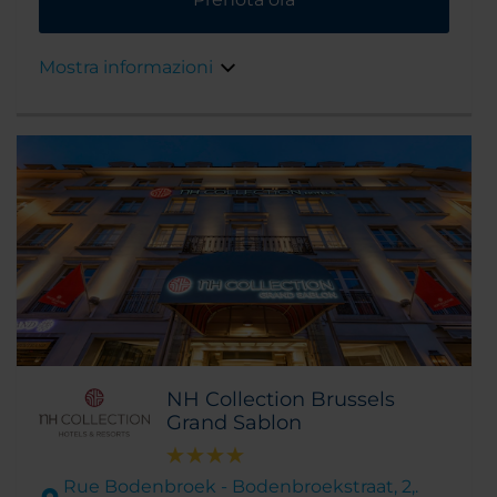
stato costruito negli anni 20 e ha conservato
alcune belle caratteristiche d'epoca.
Mostra informazioni
NH Collection Brussels
Grand Sablon
Rue Bodenbroek - Bodenbroekstraat, 2,.