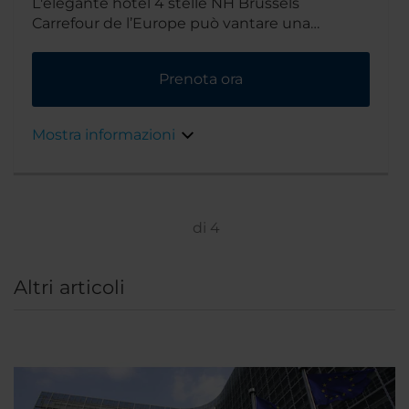
L'elegante hotel 4 stelle NH Brussels
Carrefour de l’Europe può vantare una
posizione privilegiata nel cuore del centro
storico di Bruxelles. È un'area ricca di storia,
Prenota ora
con un'atmosfera vivace e cosmopolita.
Mostra informazioni
di
4
Altri articoli