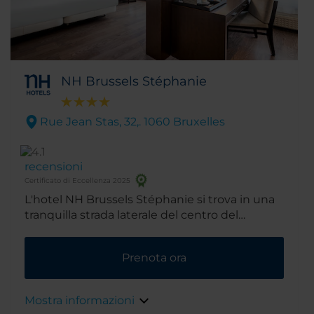
NH Brussels Stéphanie
Rue Jean Stas, 32,. 1060 Bruxelles
recensioni
Certificato di Eccellenza 2025
L'hotel NH Brussels Stéphanie si trova in una
tranquilla strada laterale del centro del
prestigioso quartiere dello shopping di
Avenue Louise. A pochi passi da qui troverete
Prenota ora
una miriade di boutique eleganti e ristoranti
di primo livello. Inoltre, il centro storico di
Bruxelles è comodamente raggiungibile a
Mostra informazioni
piedi in 25 minuti.