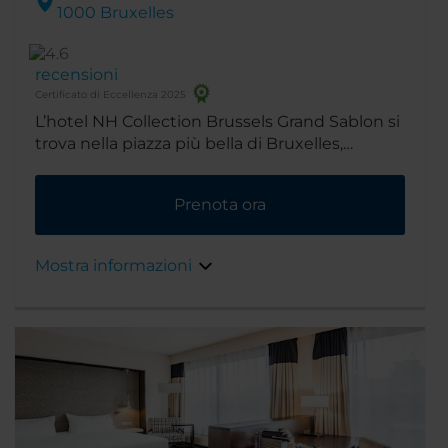
1000 Bruxelles
recensioni
Certificato di Eccellenza 2025
L’hotel NH Collection Brussels Grand Sablon si
trova nella piazza più bella di Bruxelles,
famosa per i suoi antichi negozi e le
cioccolaterie, a breve distanza a piedi dalle
Prenota ora
esclusive boutique di Avenue Louise. E vicino
all'hotel ci sono anche il Grand Palace, il centro
della città e i Musei Reali delle Belle Arti.
Mostra informazioni