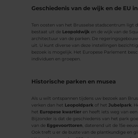
Geschiedenis van de wijk en de EU in
Ten oosten van het Brusselse stadscentrum ligt 
bestaat uit de
Leopoldwijk
en de wijk van de Squa
architectuur van de parken. De regeringsgebouwe
uit. U kunt diverse van deze instellingen bezic
bezoek is mogelijk. Het Europese Parlement besc
individuen en groepen.
Historische parken en musea
Als u wilt ontspannen tijdens uw bezoek aan Brus
verken dan het
Leopoldpark
of het
Jubelpark
. 
het
Europese kwartier
en heeft iets weg van ee
Bijzonder is dat de geschiedenis van het park goed
van de
Eggevoorttoren
, daterend uit de 15e eeu
Ook treft u er de buste van de plantkundige en g