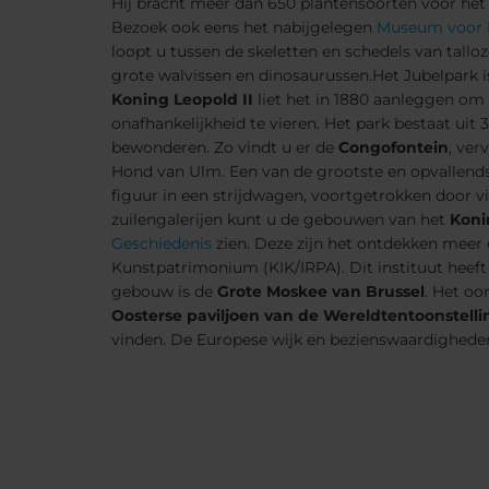
Hij bracht meer dan 650 plantensoorten voor het
Bezoek ook eens het nabijgelegen
Museum voor 
loopt u tussen de skeletten en schedels van tall
grote walvissen en dinosaurussen.Het Jubelpark i
Koning Leopold II
liet het in 1880 aanleggen om 
onafhankelijkheid te vieren. Het park bestaat uit
bewonderen. Zo vindt u er de
Congofontein
, ver
Hond van Ulm. Een van de grootste en opvallends
figuur in een strijdwagen, voortgetrokken door vi
zuilengalerijen kunt u de gebouwen van het
Koni
Geschiedenis
zien. Deze zijn het ontdekken meer d
Kunstpatrimonium (KIK/IRPA). Dit instituut heeft
gebouw is de
Grote Moskee van Brussel
. Het oo
Oosterse paviljoen van de Wereldtentoonstelli
vinden. De Europese wijk en bezienswaardigheden