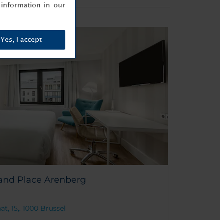
information in our
Yes, I accept
and Place Arenberg
t, 15,. 1000 Brussel