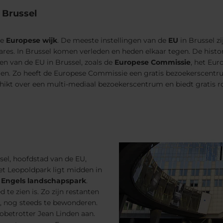
 Brussel
de
Europese wijk
. De meeste instellingen van de
EU
in Brussel zi
res. In Brussel komen verleden en heden elkaar tegen. De histor
n van de EU in Brussel, zoals de
Europese Commissie
, het Eu
htigen. Zo heeft de Europese Commissie een gratis bezoekerscen
hikt over een multi-mediaal bezoekerscentrum en biedt gratis r
sel, hoofdstad van de EU,
Het Leopoldpark ligt midden in
n
Engels landschapspark
.
 te zien is. Zo zijn restanten
w, nog steeds te bewonderen.
lobetrotter Jean Linden aan.