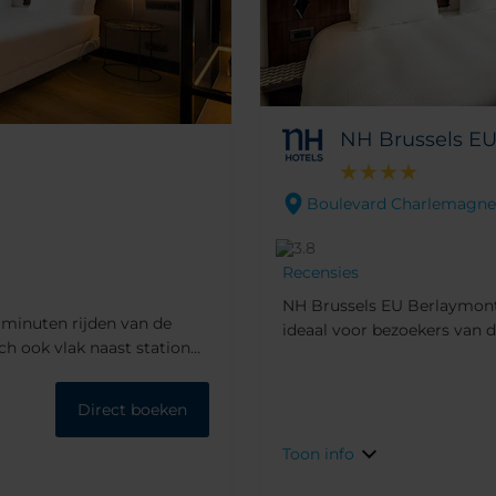
NH Brussels E
Boulevard Charlemagne - 
Recensies
NH Brussels EU Berlaymont,
5 minuten rijden van de
ideaal voor bezoekers van d
ch ook vlak naast station
ontspannende oase weg van
nt zijn.
Schuman is 5 minuten lopen
station en stadscentrum van
Direct boeken
winkelgebied en Manneken Pi
Toon info