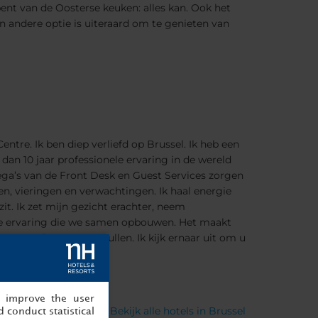
bent van de Oosterse keuken: alles kan. Ook het
en andere optie is uiteraard om te genieten van
ntre. Ik ben diep verliefd op Brussel. Ik heb een
an 10 jaar professionele ervaring in de wereld
lega’s van de Front Desk en Guest Services zorgen
n, vieringen en verwachtingen. Ik haal energie
it. Ik zet mijn gezicht erachter, neem
ele ervaring die we samen opbouwen. Het maakt
s te proberen te vervullen. Ik kijk ernaar uit om u
, improve the user
Bekijk alle hotels in Brussel
 conduct statistical