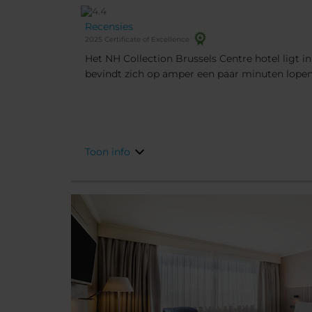
Recensies
2025 Certificate of Excellence
Het NH Collection Brussels Centre hotel ligt in
bevindt zich op amper een paar minuten lopen
andere beroemde plekken. Wat het gebouw zelf
in de jaren 20 en heeft een aantal mooie hist
behouden.
Toon info