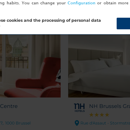
ing habits. You can change your
Configuration
or obtain more 
se cookies and the processing of personal data
?
 Centre
NH Brussels Gr
,. 1000 Brussel
Rue d'Assaut - Stormstraa