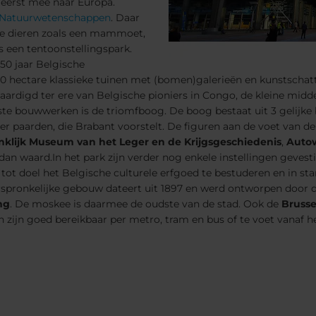
 eerst mee naar Europa.
Natuurwetenschappen
. Daar
oze dieren zoals een mammoet,
s een tentoonstellingspark.
50 jaar Belgische
 30 hectare klassieke tuinen met (bomen)galerieën en kunstschatt
vaardigd ter ere van Belgische pioniers in Congo, de kleine mi
te bouwwerken is de triomfboog. De boog bestaat uit 3 gelijke
er paarden, die Brabant voorstelt. De figuren aan de voet van d
nklijk Museum van het Leger en de Krijgsgeschiedenis
,
Auto
an waard.In het park zijn verder nog enkele instellingen gevestig
 tot doel het Belgische culturele erfgoed te bestuderen en in st
rspronkelijke gebouw dateert uit 1897 en werd ontworpen door 
ng
. De moskee is daarmee de oudste van de stad. Ook de
Brusse
 zijn goed bereikbaar per metro, tram en bus of te voet vanaf h