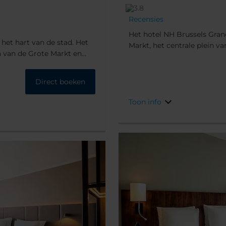
Recensies
Het hotel NH Brussels Grand
 het hart van de stad. Het
Markt, het centrale plein va
 van de Grote Markt en
openbaar vervoer, een ideale
 betreft, het is gebouwd
zaken of plezier.
orische kenmerken
Direct boeken
Toon info