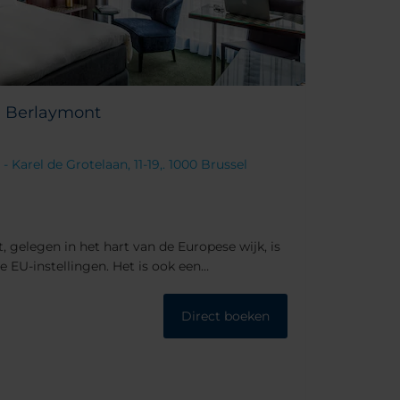
U Berlaymont
Karel de Grotelaan, 11-19,. 1000 Brussel
 gelegen in het hart van de Europese wijk, is
e EU-instellingen. Het is ook een
 de drukte van de stad.Metrostation
 en biedt directe toegang tot het centraal
Direct boeken
 Brussel met lijn 1 en 5. De Grote Markt, het
s zijn 3,5 km van het hotel.