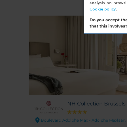
analysis on brows
Cookie policy
.
Do you accept the
that this involves
NH Collection Brussels
Boulevard Adolphe Max - Adolphe Maxlaan, 7