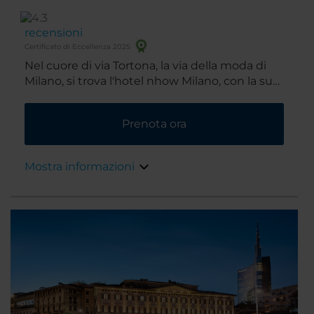
recensioni
Certificato di Eccellenza 2025
Nel cuore di via Tortona, la via della moda di
Milano, si trova l'hotel nhow Milano, con la sua
atmosfera artistica, cosmopolita e familiare, la
base perfetta per partire alla scoperta di tutto
Prenota ora
ciò che ha da offrire il quartiere del design.
Mostra informazioni