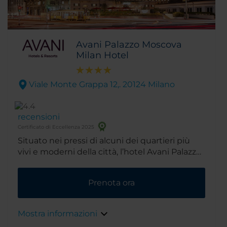
Avani Palazzo Moscova
Milan Hotel
Viale Monte Grappa 12,. 20124 Milano
recensioni
Certificato di Eccellenza 2025
Situato nei pressi di alcuni dei quartieri più
vivi e moderni della città, l’hotel Avani Palazzo
Moscova Milan, già noto come NH Milano
Palazzo Moscova, è il luogo ideale sia per il
Prenota ora
viaggiatore d’affari che per il turista, con
ristoranti e negozi a poca distanza. Questo
splendido hotel è inoltre vicino alle principali
Mostra informazioni
stazioni ferroviarie e della metropolitana,