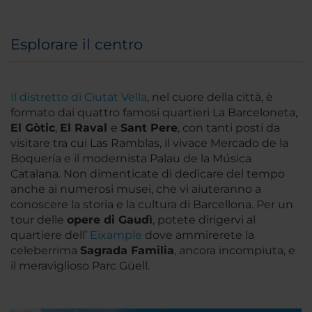
Esplorare il centro
Il distretto di Ciutat Vella
, nel cuore della città, è
formato dai quattro famosi quartieri La Barceloneta,
El Gòtic
,
El Raval
e
Sant
Pere
, con tanti posti da
visitare tra cui Las Ramblas, il vivace Mercado de la
Boquería e il modernista Palau de la Música
Catalana. Non dimenticate di dedicare del tempo
anche ai numerosi musei, che vi aiuteranno a
conoscere la storia e la cultura di Barcellona. Per un
tour delle
opere di Gaudì
, potete dirigervi al
quartiere dell’
Eixample
dove ammirerete la
celeberrima
Sagrada Familia
, ancora incompiuta, e
il meraviglioso Parc Güell.