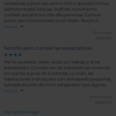
l'andatura) a piedi dal centro città e quindici minuti
dall'Intermodal Delicias. Staff del ricevimento
cordiale (sia all'arrivo che alla partenza). Camere
pulite, ben insonorizzate e con bidet. Buono il
segnale del wi-fi. Non ho usufruito del servizio
Toon info
breakfast. Lo consiglio.
132samuelel.
15/08/2025
Sencillo pero cumple las expectativas
Me he quedado varias veces por trabajo y la he
pasado bien. Cumple con las expectativas teniendo
en cuenta que es de 3 estrellas. Lo malo, las
habitaciones individuales son demasiado pequeñas,
sumado al ruido del mini-refrigerador que alguna
vez me ha despertado de noche. Pero las
Toon info
habitaciones dobles están muy bien. En los baños
lucasnavarroa.
habría que repasar la limpieza de los conductos de
03/06/2025
ventilación. Suma puntos positivos que tengan una
Alle opmerkingen
política de no tener problemas con que traigas