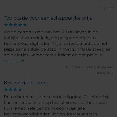
Ingrid v.
20/11/2023
Toplocatie voor een schappelijke prijs
Grandioos gelegen aan het Plaza Mayor, in de
nabijheid van winkels, eetgelegenheden en
bezienswaardigheden. Mijd de restaurants op het
plaza zelf en duik de stad in met zijn fraaie steegjes
en pleintjes. Kamer met uitzicht op het plein is
mooi maar gehorig door terrassen en
Toon info
ochtendschoonmaak.
Tuanpeki.
Zutphen, Nederland
18/08/2016
Kort verlijf in Leon
Prima hotel met zeer centrale ligging. Goed ontbijt,
kamer met uitzicht op het plein. Vanuit het hotel
kun je het hele centrum door waar alle
bezienswaardigheden liggen. Restaurants in