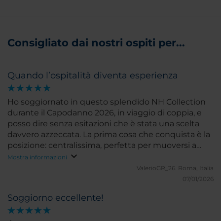
Consigliato dai nostri ospiti per...
Quando l’ospitalità diventa esperienza
Ho soggiornato in questo splendido NH Collection
durante il Capodanno 2026, in viaggio di coppia, e
posso dire senza esitazioni che è stata una scelta
davvero azzeccata. La prima cosa che conquista è la
posizione: centralissima, perfetta per muoversi a
piedi e vivere Madrid, ma allo stesso tempo
Mostra informazioni
sorprendentemente riservata e tranquilla. Un
ValerioGR_26.
Roma, Italia
equilibrio raro e prezioso. La camera era elegante,
07/01/2026
curata e soprattutto comodissima: il letto merita
Soggiorno eccellente!
una menzione speciale (livello “ci si pensa due volte
prima di alzarsi”). Tutto pulito, ordinato e pensato