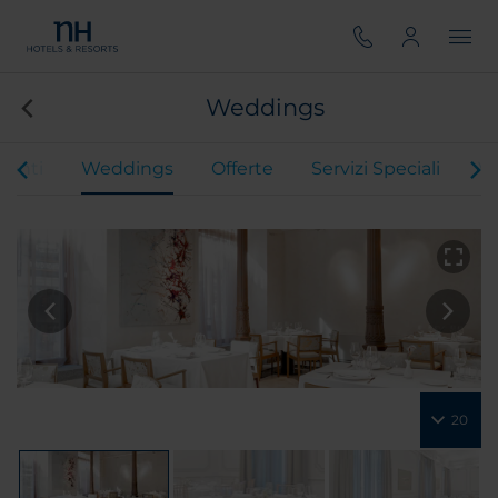
Weddings
venti
Weddings
Offerte
Servizi Speciali
Vi
20