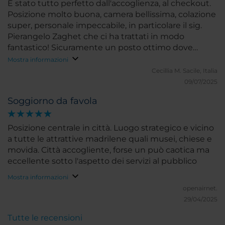
per farti sentire subito a tuo agio. Il vero punto di
É stato tutto perfetto dall'accoglienza, al checkout.
forza, però, è lo staff. Già in fase di prenotazione
Posizione molto buona, camera bellissima, colazione
avevo fatto alcune richieste particolari e la sorpresa
super, personale impeccabile, in particolare il sig.
più bella è stata trovarle tutte perfettamente
Pierangelo Zaghet che ci ha trattati in modo
accolte al nostro arrivo. Un’attenzione non scontata,
fantastico! Sicuramente un posto ottimo dove
che fa davvero la differenza. Momento “wow”: sia la
soggiornare a Madrid.
Mostra informazioni
sera del 31 dicembre che il 1° gennaio ci hanno fatto
Cecillia M.
Sacile, Italia
trovare in camera delle piccole attenzioni legate alle
09/07/2025
loro tradizioni, un gesto che ci ha fatto sentire non
semplici ospiti ma persone davvero considerate.
Soggiorno da favola
L’unico piccolo rammarico è che una richiesta rivolta
alla cucina per l’ultimo dell’anno non sia stata
Posizione centrale in città. Luogo strategico e vicino
accolta, ma è assolutamente comprensibile
a tutte le attrattive madrilene quali musei, chiese e
trattandosi di una festività così importante.
movida. Città accogliente, forse un può caotica ma
Consigliatissimo a chi ama visitare il centro a piedi, a
eccellente sotto l'aspetto dei servizi al pubblico
chi cerca una posizione centrale ma elegante e
discreta, e a chi apprezza quel tipo di ospitalità che
Mostra informazioni
non si limita a “fare il suo dovere”, ma sa prendersi
openairnet.
cura delle persone. Torneremmo senza alcun
29/04/2025
dubbio. — Valerio
Tutte le recensioni