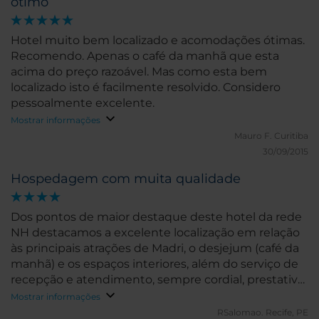
ótimo
Hotel muito bem localizado e acomodações ótimas.
Recomendo. Apenas o café da manhã que esta
acima do preço razoável. Mas como esta bem
localizado isto é facilmente resolvido. Considero
pessoalmente excelente.
Mostrar informações
Mauro F.
Curitiba
30/09/2015
Hospedagem com muita qualidade
Dos pontos de maior destaque deste hotel da rede
NH destacamos a excelente localização em relação
às principais atrações de Madri, o desjejum (café da
manhã) e os espaços interiores, além do serviço de
recepção e atendimento, sempre cordial, prestativo
e muito atencioso. É sempre muito bom poder
Mostrar informações
voltar para este hotel.
RSalomao.
Recife, PE