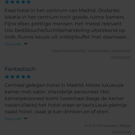
Fraai hotel in het centrum van Madrid. Ondanks
lokatie in het centrum toch goede, ruime kamers.
Fijne sfeer, prettige mensen. Het meest relevant
trio: bed/douche/luchtbehandeling uitstekend op
orde. Ruime keuze uit ontbijtbuffet met daarnaast
ook a la carte mogelijkheden. Klopt gewoon
Toon info
helemaal.
PeterDeGroot2022.
Amstelveen, Nederland
06/10/2023
Fantastisch
Centraal gelegen hotel in Madrid. Mooie luxueuze
kamer met salon. Vriendelijk personeel. Het
kamerpersoneel komt tweemaal daags de kamer
nazien.Vlakbij het hotel staan er taxi's.Leuk pleintje
naast hotel , waar je kan drinken en of eten.
Toon info
Kris P.
Antwerpen, België
10/09/2016