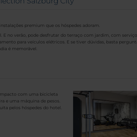
lection Salzburg City
e instalações premium que os hóspedes adoram.
l. E no verão, pode desfrutar do terraço com jardim, com serviço 
ento para veículos elétricos. E se tiver dúvidas, basta pergun
adia é memorável.
ompacto com uma bicicleta
ira e uma máquina de pesos.
tuita pelos hóspedes do hotel.