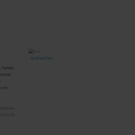
avaliações
 helles
immer.
s
e im
 und
 toll
dralexa.
/03/2026