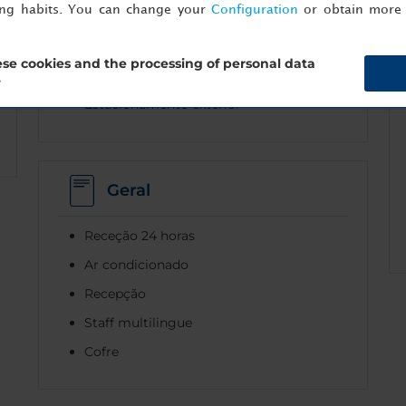
Estacionamento
ing habits. You can change your
Configuration
or obtain more 
Estacionamento coberto
se cookies and the processing of personal data
Estacionamento fora do local
?
Estacionamento exterior
Geral
Receção 24 horas
Ar condicionado
Recepção
Staff multilingue
Cofre