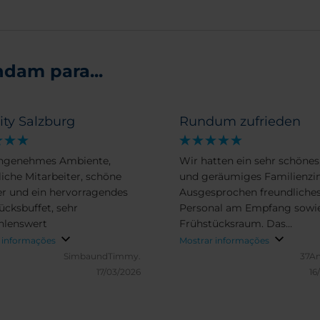
dam para...
ity Salzburg
Rundum zufrieden
angenehmes Ambiente,
Wir hatten ein sehr schönes,
liche Mitarbeiter, schöne
und geräumiges Familienz
 und ein hervorragendes
Ausgesprochen freundliche
ücksbuffet, sehr
Personal am Empfang sowi
hlenswert
Frühstücksraum. Das
Frühstücksbuffet war super
 informações
Mostrar informações
sehr umfangreich. Besonders
SimbaundTimmy.
37An
fand ich die verschiedenen
17/03/2026
16
frischen Smoothies.