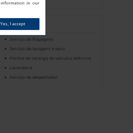
information in our
Serviços
Yes, I accept
Serviço de Bagagens
Serviço de lavagem a seco
Pontos de recarga de veículos elétricos
Lavandaria
Serviço de despertador