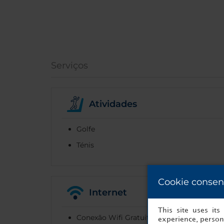
Serviços
Atividades
Golfe
Ténis
Cookie consen
Internet
This site uses it
Conexão Wifi Gratuita por todo o hotel
experience, persona