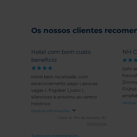
Os nossos clientes recomen
Hotel com bom custo
NH C
benefício
Sehr 
freund
Hotel bem localizado, com
Zimmer
estacionamento pago ( poucas
Frühst
vagas ), frigobar ( justo ),
empfe
silencioso e próximo ao centro
Mostrar
histórico.
Mostrar informações
Cesar A.
Rio de Janeiro, RJ
05/01/2026
Todos os comentários