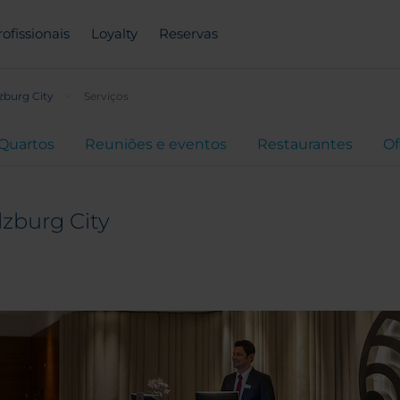
rofissionais
Loyalty
Reservas
zburg City
Serviços
Quartos
Reuniões e eventos
Restaurantes
Of
lzburg City