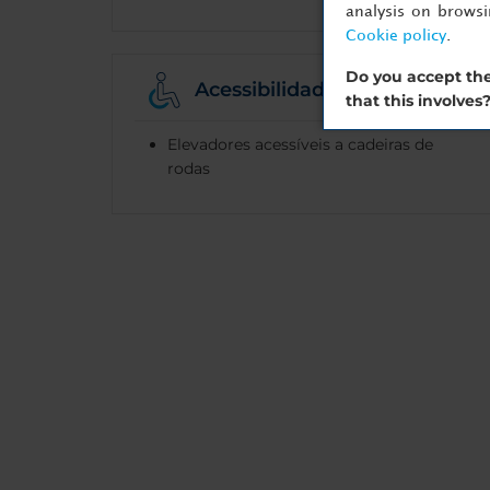
analysis on brows
Cookie policy
.
Do you accept the
Acessibilidade
that this involves
Elevadores acessíveis a cadeiras de
rodas