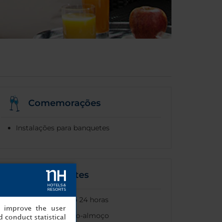
Comemorações
Instalações para banquetes
Restaurantes
Serviço de quarto 24 horas
, improve the user
Buffet de pequeno-almoço
 conduct statistical