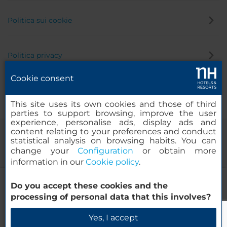
Politica sui cookie
Politica privacy
Cookie consent
Canale di segnalazione
This site uses its own cookies and those of third
parties to support browsing, improve the user
experience, personalise ads, display ads and
content relating to your preferences and conduct
statistical analysis on browsing habits. You can
change your
Configuration
or obtain more
information in our
Cookie policy
.
NH Zamora Palacio del Duero
Do you accept these cookies and the
© 2000-2026 MINOR HOTELS EUROPE & AMERICAS Santa Engracia
processing of personal data that this involves?
120. 28003 Madrid, Spagna
Verifica la disponibilità
Yes, I accept