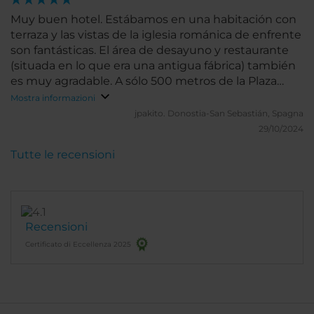
Muy buen hotel. Estábamos en una habitación con
terraza y las vistas de la iglesia románica de enfrente
son fantásticas. El área de desayuno y restaurante
(situada en lo que era una antigua fábrica) también
es muy agradable. A sólo 500 metros de la Plaza
Mayor y pudimos aparcar muy cerca de forma
Mostra informazioni
gratuita.
jpakito.
Donostia-San Sebastián, Spagna
29/10/2024
Tutte le recensioni
Recensioni
Certificato di Eccellenza 2025