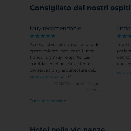
Consigliato dai nostri ospiti 
Muy recomendable
lindo
Acceso, ubicación y posibilidad de
Todo f
aparcamiento, excelente. Lugar
perfec
tranquilo y muy relajante. Las
con lo
comidas en el hotel excelentes. La
conten
conservación y arquitectura del
Mostra 
edificio impresionantes.
Mostra informazioni
Discreción, buen servicio, buenas
CJM1076.
Logroño, Spagna
instalaciones y limpieza.
02/06/2025
Tutte le recensioni
Hotel nelle vicinanze