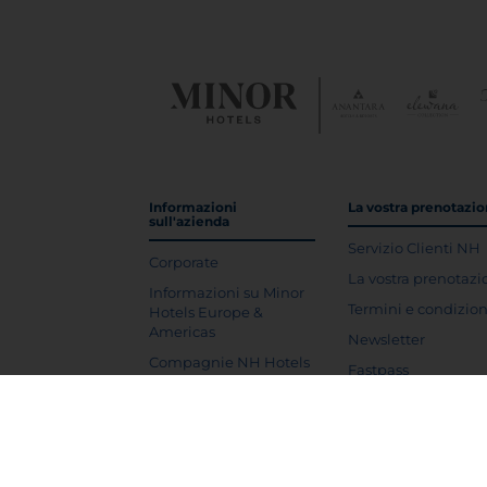
Informazioni
La vostra prenotazi
sull'azienda
Servizio Clienti NH
Corporate
La vostra prenotaz
Informazioni su Minor
Termini e condizion
Hotels Europe &
Americas
Newsletter
Compagnie NH Hotels
Fastpass
Azionisti e investitori
FAQ
Responsabilità e
sostenibilità
Lavora con noi