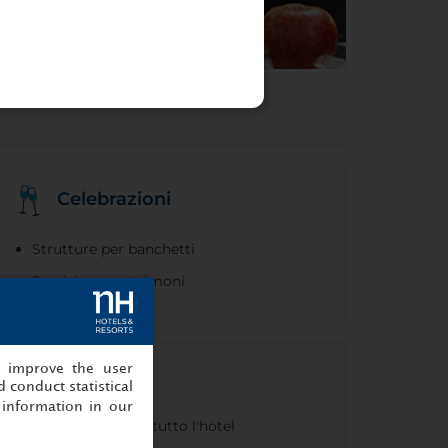
Celebrazioni
Strutture per banchetti
Servizi per matrimoni
, improve the user
Internet
 conduct statistical
information in our
Wi-Fi gratuito in tutto l'hotel