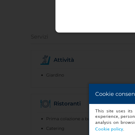
Servizi
Attività
Giardino
Cookie consen
Ristoranti
This site uses it
experience, persona
Prima colazione a buffet
analysis on brows
Catering
Cookie policy
.