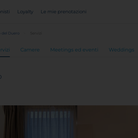
nisti
Loyalty
Le mie prenotazioni
 del Duero
Servizi
rvizi
Camere
Meetings ed eventi
Weddings
o