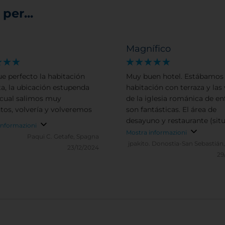
per...
Magnífico
ue perfecto la habitación
Muy buen hotel. Estábamos
ta, la ubicación estupenda
habitación con terraza y las 
 cual salimos muy
de la iglesia románica de en
tos, volvería y volveremos
son fantásticas. El área de
desayuno y restaurante (sit
informazioni
lo que era una antigua fábri
Mostra informazioni
Paqui C.
Getafe, Spagna
también es muy agradable. 
jpakito.
Donostia-San Sebastián
23/12/2024
500 metros de la Plaza Mayo
29
pudimos aparcar muy cerca
forma gratuita.