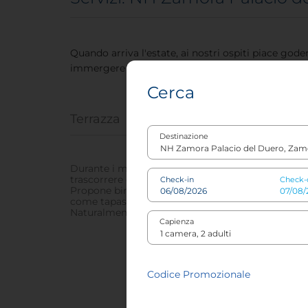
Quando arriva l'estate, ai nostri ospiti piace gode
immergere nella fantastica vista della chiesa.
Cerca
Terrazza
Destinazione
Durante i mesi estivi il bar con terrazza è a dispos
trascorrere qualche ora all'aria aperta.
Check-in
Check-
Propone birre, vini e cocktail e serve anche da man
come tapas che pasti completi.
Naturalmente, ci si può anche solo rilassare e gode
Capienza
Codice Promozionale