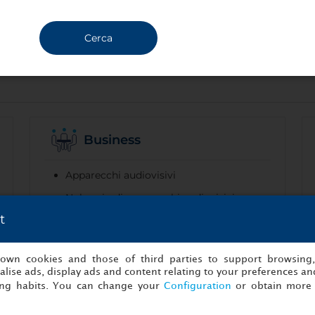
Cerca
Business
Apparecchi audiovisivi
Noleggio di apparecchi audiovisivi
t
Pause caffè
Strutture per conferenze
s own cookies and those of third parties to support browsing
lise ads, display ads and content relating to your preferences and
ing habits. You can change your
Configuration
or obtain more 
Parcheggio