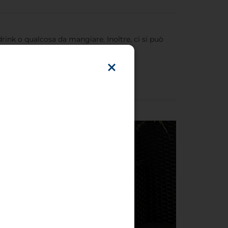
 drink o qualcosa da mangiare. Inoltre, ci si può