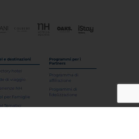
l e destinazioni
Programmi per i
Partners
ectory hotel
Programma di
de di viaggio
affiliazione
erienze NH
Programmi di
fidelizzazione
el per Famiglie
el Tematici
pri NH
el Eco-Friendly
enibili
evidenza