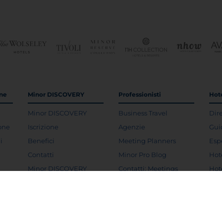
one
Minor DISCOVERY
Professionisti
Hote
Minor DISCOVERY
Business Travel
Dir
ione
Iscrizione
Agenzie
Gui
i
Benefici
Meeting Planners
Esp
Contatti
Minor Pro Blog
Hot
Minor DISCOVERY
Contatti: Meetings
Hot
Termini e Condizioni
Contatti: Aziende
Sco
FAQs Minor
Contatti: Agenzie
Hot
DISCOVERY
Sost
Horizons Club by Minor
In 