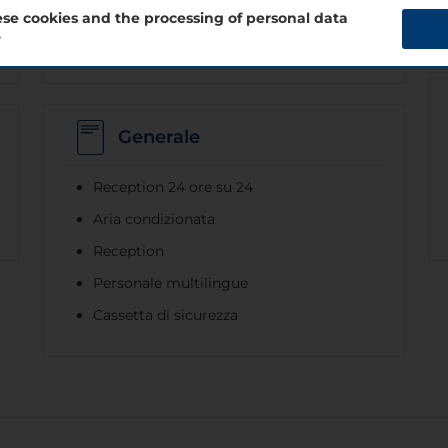
se cookies and the processing of personal data
?
Parcheggio coperto
Generale
Reception 24 ore su 24
Aria condizionata
Reception
Personale multilingue
Cassetta di sicurezza