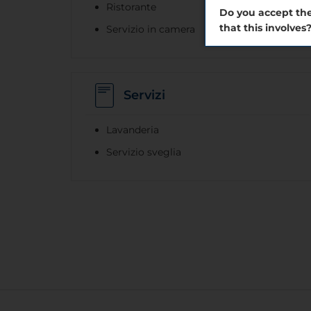
Ristorante
Do you accept the
that this involves
Servizio in camera
Servizi
Lavanderia
Servizio sveglia