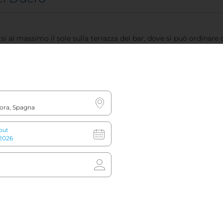
rsi al massimo il sole sulla terrazza del bar, dove si può ordinare
izione degli ospiti per
out
giare ai tavoli, sia spuntini
re della vista sulla chiesa.