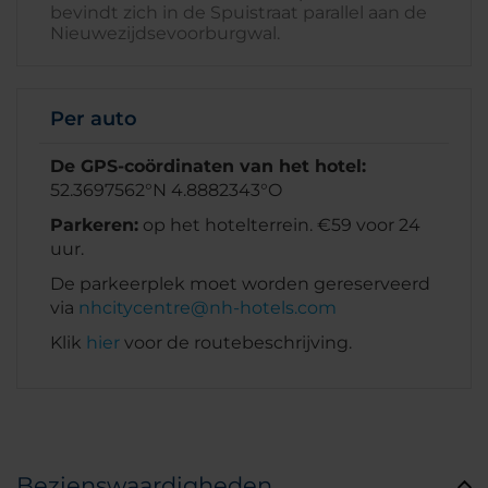
bevindt zich in de Spuistraat parallel aan de
Nieuwezijdsevoorburgwal.
Per auto
De GPS-coördinaten van het hotel:
52.3697562°N 4.8882343°O
Parkeren:
op het hotelterrein. €59 voor 24
uur.
De parkeerplek moet worden gereserveerd
via
nhcitycentre@nh-hotels.com
Klik
hier
voor de routebeschrijving.
Bezienswaardigheden