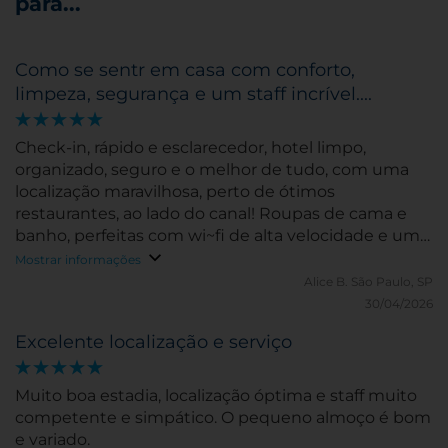
para...
Como se sentr em casa com conforto,
limpeza, segurança e um staff incrível....
Check-in, rápido e esclarecedor, hotel limpo,
organizado, seguro e o melhor de tudo, com uma
localização maravilhosa, perto de ótimos
restaurantes, ao lado do canal! Roupas de cama e
banho, perfeitas com wi~fi de alta velocidade e um
quarto com tudo que eu precisava...É minha
Mostrar informações
segunda vez que me hospedo e não vou trocar da
Alice B.
São Paulo, SP
próxima vez....
30/04/2026
Excelente localização e serviço
Muito boa estadia, localização óptima e staff muito
competente e simpático. O pequeno almoço é bom
e variado.