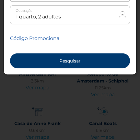
Ocupação
Praça Rembrandt
Amsterdam Estação
0.63km
Central
Código Promocional
Ver mapa
1.28km
Ver mapa
Pesquisar
Amsterdam RAI
Aeroporto de
3.3km
Amsterdam - Schiphol
Ver mapa
11.25km
Ver mapa
Casa de Anne Frank
Canal Boats
0.69km
1.18km
Ver mapa
Ver mapa