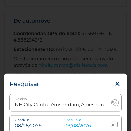
De automóvel
Coordenadas GPS do hotel:
52.3697562°N
4.8882343°E
Estacionamento:
no local. 59 € por 24 horas.
O estacionamento não pode ser reservado
através de
nhcitycentre@nh-hotels.com
Clica
aqui
para saberes como chegar.
Pesquisar
Destino
Pontos de interesse
Check-in
Check-out