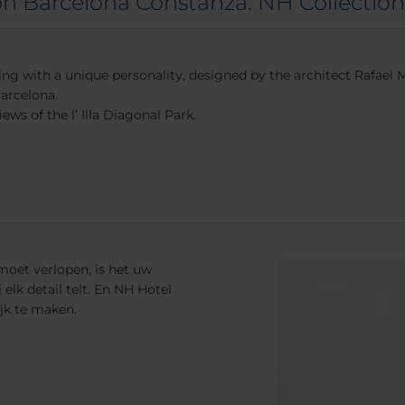
on Barcelona Constanza: NH Collectio
ing with a unique personality, designed by the architect Rafae
arcelona.
iews of the l’ Illa Diagonal Park.
 moet verlopen, is het uw
lk detail telt. En NH Hotel
jk te maken.