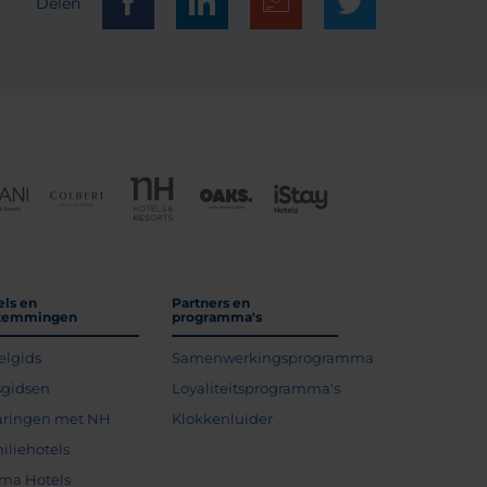
Delen
els en
Partners en
temmingen
programma's
elgids
Samenwerkingsprogramma
sgidsen
Loyaliteitsprogramma's
aringen met NH
Klokkenluider
iliehotels
ma Hotels