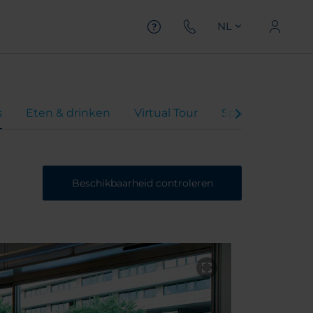
NL
s
Eten & drinken
Virtual Tour
Spa
Hotelvi
Beschikbaarheid controleren