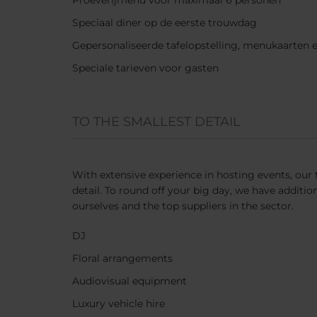
Proeverijmenu voor maximaal 6 personen
Speciaal diner op de eerste trouwdag
Gepersonaliseerde tafelopstelling, menukaarten
Speciale tarieven voor gasten
TO THE SMALLEST DETAIL
With extensive experience in hosting events, our 
detail. To round off your big day, we have additio
ourselves and the top suppliers in the sector.
DJ
Floral arrangements
Audiovisual equipment
Luxury vehicle hire