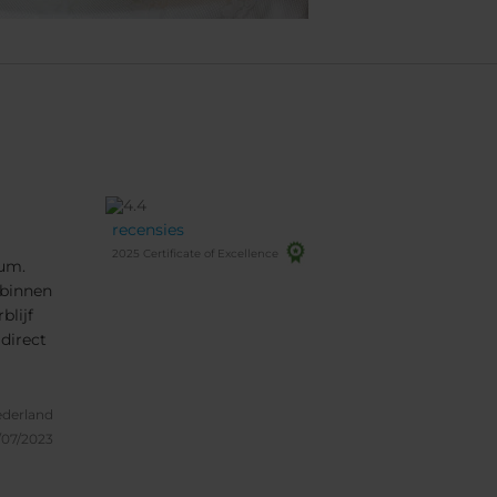
recensies
2025 Certificate of Excellence
rum.
 binnen
blijf
 direct
gna op
derland
/07/2023