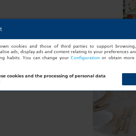
t
s own cookies and those of third parties to support browsing
lise ads, display ads and content relating to your preferences and
ing habits. You can change your
Configuration
or obtain more 
te dishes prepared with fresh,
m-fresh products, his cooking
tive and cutting-edge
se cookies and the processing of personal data
?