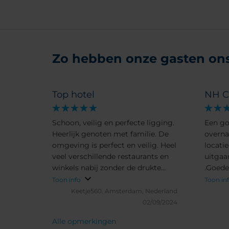
Zo hebben onze gasten ons 
Top hotel
NH C
Schoon, veilig en perfecte ligging.
Een go
Heerlijk genoten met familie. De
overna
omgeving is perfect en veilig. Heel
locati
veel verschillende restaurants en
uitgaa
winkels nabij zonder de drukte
.Goede
vam het centrum.
echter
Toon info
Toon in
Keetje560.
Amsterdam, Nederland
02/09/2024
Alle opmerkingen