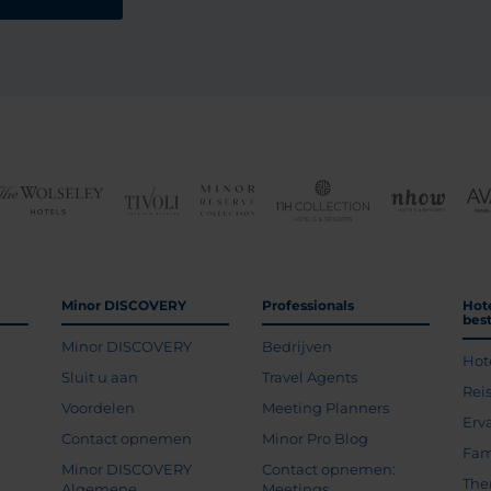
Minor DISCOVERY
Professionals
Hot
bes
Minor DISCOVERY
Bedrijven
Hot
g
Sluit u aan
Travel Agents
Rei
Voordelen
Meeting Planners
Erv
Contact opnemen
Minor Pro Blog
Fam
Minor DISCOVERY
Contact opnemen:
The
Algemene
Meetings