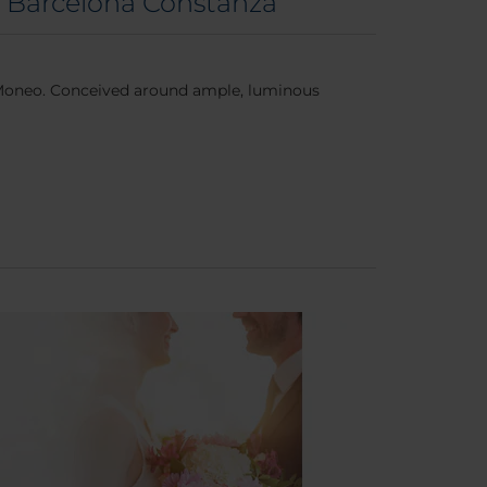
n Barcelona Constanza
l Moneo. Conceived around ample, luminous