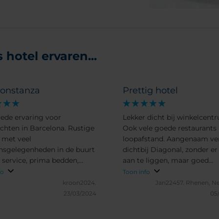
hotel ervaren...
onstanza
Prettig hotel
ede ervaring voor
Lekker dicht bij winkelcent
chten in Barcelona. Rustige
Ook vele goede restaurants
e met veel
loopafstand. Aangenaam ver
nsgelegenheden in de buurt
dichtbij Diagonal, zonder er
 service, prima bedden,
aan te liggen, maar goed
 een gemakkelijke stoel in
bereikbaar. Ook Placa Espa
fo
Toon info
de kamer was wel prettig geweest.
loopafstand.
kroon2024.
Jan22457.
Rhenen, Ne
23/03/2024
05