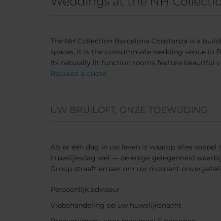
Weddings at the NH Collecti
The NH Collection Barcelona Constanza is a build
spaces, it is the consummate wedding venue in B
Its naturally lit function rooms feature beautiful v
Request a quote
UW BRUILOFT, ONZE TOEWIJDING
Als er één dag in uw leven is waarop alles soepel
huwelijksdag wel — de enige gelegenheid waarbij e
Group streeft ernaar om uw moment onvergeteli
Persoonlijk adviseur
Vipbehandeling op uw huwelijksnacht