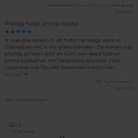
dariowerleman54.
Jerez De La Frontera, Spanje
17/08/2022
Prettig hotel, prima locatie
Ik was drie weken in dit hotel vanwege werk in
Granada en het is me prima bevallen. De kamer was
prettig, schoon, licht en ruim, een goed bed en
prima badkamer. Het Nespresso apparaat (met
cups) was ook fijn. Het personeel is bijzonder
vriendelijk en behulpzaam. De locatie is ideaal, wel
Toon info
wat rumoerig maar met dichte ramen hoor je het
TMZ-NL.
Netherlands
niet, Prima airconditioning. Goed ontbijt (maar na 3
10/08/2021
weken begon dat wel te vervelen). Al met al een
Alle opmerkingen
uitstekende ervaring!
recensies