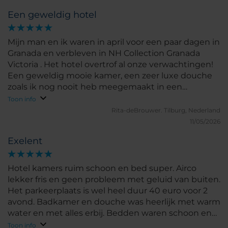
Een geweldig hotel
Mijn man en ik waren in april voor een paar dagen in
Granada en verbleven in NH Collection Granada
Victoria . Het hotel overtrof al onze verwachtingen!
Een geweldig mooie kamer, een zeer luxe douche
zoals ik nog nooit heb meegemaakt in een
hotel,heerlijke bedden, een prima ontbijt, en
Toon info
personeel wat je echt welkom doet voelen. De
Rita-deBrouwer.
Tilburg, Nederland
locatie is top! je zit midden in het centrum van
11/05/2026
Granada. We kunnen dit hotel van harte aanbevelen
Exelent
en wij gaan hier zeker vaker naar toe!
Hotel kamers ruim schoon en bed super. Airco
lekker fris en geen probleem met geluid van buiten.
Het parkeerplaats is wel heel duur 40 euro voor 2
avond. Badkamer en douche was heerlijk met warm
water en met alles erbij. Bedden waren schoon en
ruik heerlijk. Ik zou weer in NH blijven logeren
Toon info