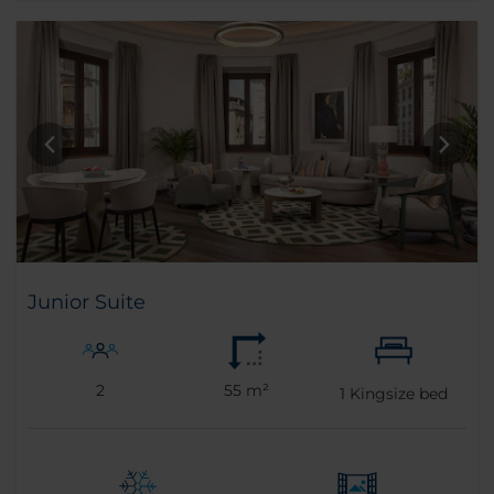
Junior Suite
2
55 m²
1
Kingsize bed