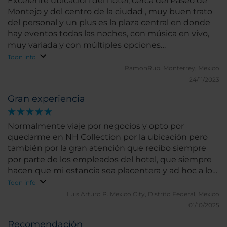
Excelente ubicación del hotel, cerca del Paseo de
Montejo y del centro de la ciudad , muy buen trato
del personal y un plus es la plaza central en donde
hay eventos todas las noches, con música en vivo,
muy variada y con múltiples opciones
gastronómicas de buena calidad.
Toon info
RamonRub.
Monterrey, Mexico
24/11/2023
Gran experiencia
Normalmente viaje por negocios y opto por
quedarme en NH Collection por la ubicación pero
también por la gran atención que recibo siempre
por parte de los empleados del hotel, que siempre
hacen que mi estancia sea placentera y ad hoc a lo
que necesito
Toon info
Luis Arturo P.
Mexico City, Distrito Federal, Mexico
01/10/2025
Recomendación