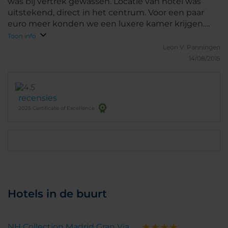
was bij vertrek gewassen. Locatie van hotel was
uitstekend, direct in het centrum. Voor een paar
euro meer konden we een luxere kamer krijgen.
Dat was een speciale aanbieding waar we graag van
Toon info
hebben gebruik gemaakt.
Leon V.
Panningen
14/08/2015
recensies
2025 Certificate of Excellence
Hotels in de buurt
NH Collection Madrid Gran Vía