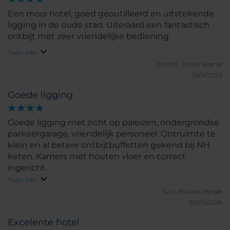
Een mooi hotel, goed geoutilleerd en uitstekende
ligging in de oude stad. Uiteraard een fantastisch
ontbijt met zeer vriendelijke bediening
Toon info
EvertC.
Javea, Spanje
29/11/2025
Goede ligging
Goede ligging met zicht op paleizen, ondergrondse
parkeergarage, vriendelijk personeel. Ontruimte te
klein en al betere ontbijtbuffetten gekend bij NH
keten. Kamers met houten vloer en correct
ingericht.
Toon info
luc1.
Brussel, België
20/05/2019
Excelente hotel