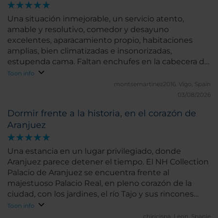
Una situación inmejorable, un servicio atento,
amable y resolutivo, comedor y desayuno
excelentes, aparacamiento propio, habitaciones
amplias, bien climatizadas e insonorizadas,
estupenda cama. Faltan enchufes en la cabecera de
la cama y la distribución del baño es muy mejorable
Toon info
montsemartinez2016.
Vigo, Spain
03/08/2026
Dormir frente a la historia, en el corazón de
Aranjuez
Una estancia en un lugar privilegiado, donde
Aranjuez parece detener el tiempo. El NH Collection
Palacio de Aranjuez se encuentra frente al
majestuoso Palacio Real, en pleno corazón de la
ciudad, con los jardines, el río Tajo y sus rincones
más emblemáticos a pocos pasos. Salir del hotel es
Toon info
comenzar a pasear entre historia, fuentes, árboles
chiricispa.
Leon, Spanje