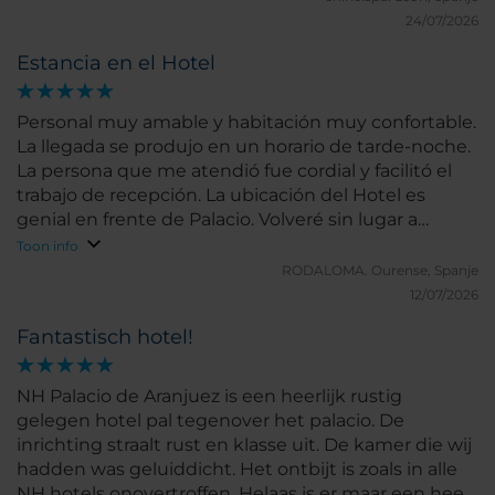
centenarios y calles llenas de vida. Además, en los
24/07/2026
alrededores hay numerosos bares y restaurantes
Estancia en el Hotel
donde disfrutar de la gastronomía local. El desayuno
tipo buffet es completo, variado y perfecto para
empezar el día con calma. Como aspecto mejorable,
Personal muy amable y habitación muy confortable.
se echa en falta un restaurante propio donde poder
La llegada se produjo en un horario de tarde-noche.
cenar o comer sin necesidad de salir del hotel. En
La persona que me atendió fue cordial y facilitó el
conjunto, una estancia muy agradable,
trabajo de recepción. La ubicación del Hotel es
especialmente recomendable por su ubicación
genial en frente de Palacio. Volveré sin lugar a
excepcional, su entorno histórico y la comodidad de
dudas.
Toon info
tener lo mejor de Aranjuez prácticamente a la
RODALOMA.
Ourense, Spanje
puerta.
12/07/2026
Fantastisch hotel!
NH Palacio de Aranjuez is een heerlijk rustig
gelegen hotel pal tegenover het palacio. De
inrichting straalt rust en klasse uit. De kamer die wij
hadden was geluiddicht. Het ontbijt is zoals in alle
NH hotels onovertroffen. Helaas is er maar een heel