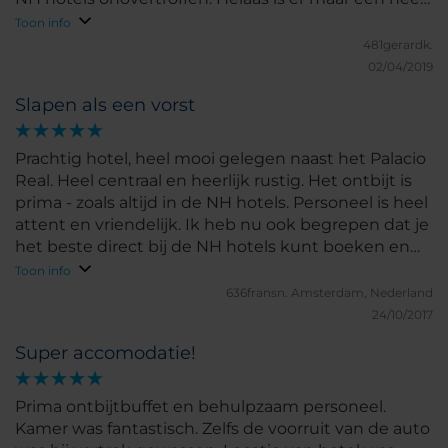
klein restaurant, met overigens prima keuzes.
Toon info
481gerardk.
02/04/2019
Slapen als een vorst
Prachtig hotel, heel mooi gelegen naast het Palacio
Real. Heel centraal en heerlijk rustig. Het ontbijt is
prima - zoals altijd in de NH hotels. Personeel is heel
attent en vriendelijk. Ik heb nu ook begrepen dat je
het beste direct bij de NH hotels kunt boeken en
niet via een bookings-site!
Toon info
636fransn.
Amsterdam, Nederland
24/10/2017
Super accomodatie!
Prima ontbijtbuffet en behulpzaam personeel.
Kamer was fantastisch. Zelfs de voorruit van de auto