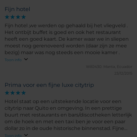
Fijn hotel
Fijn hotel ,we werden op gehaald bij het vliegveld .
Het ontbijt buffet is goed en ook het restaurant
heeft een goed kaart. De kamer waar we in sliepen
moest nog gerenoveerd worden (daar zijn ze mee
bezig) maar was nog steeds een mooie kamer .
Toon info
WillJ430.
Manta, Ecuador
23/12/2015
Prima voor een fijne luxe citytrip
Hotel staat op een uitstekende locatie voor een
citytrip naar Quito en omgeving. In een prettige
buurt met restaurants en bars/discotheken letterlijk
om de hoek en met een taxi ben je voor een paar
dollar zo in de oude historische binnenstad. Fijne
ruime kamer met heerlijk bed en badkamer. Goed
Toon info