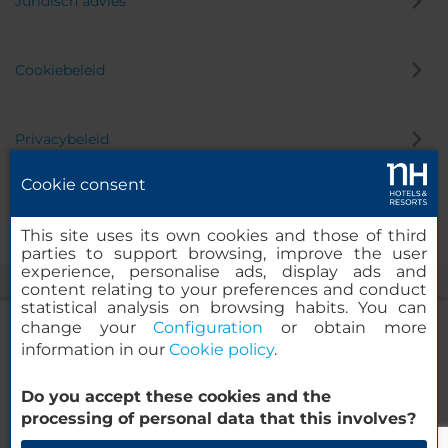
Juridisch advies
Cookiebeleid
Privacybeleid
Cookie consent
Klokkenluider
This site uses its own cookies and those of third
parties to support browsing, improve the user
experience, personalise ads, display ads and
content relating to your preferences and conduct
statistical analysis on browsing habits. You can
change your
Configuration
or obtain more
information in our
Cookie policy
.
NH Collection Quito Royal
Do you accept these cookies and the
© 2000-2026 MINOR HOTELS EUROPE & AMERICAS Santa Engracia
processing of personal data that this involves?
120. 28003 Madrid, Spanje