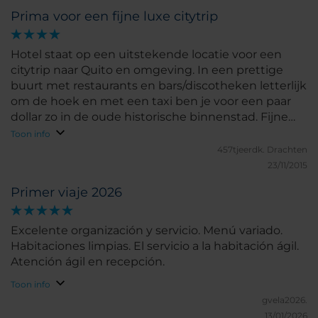
Prima voor een fijne luxe citytrip
Hotel staat op een uitstekende locatie voor een
citytrip naar Quito en omgeving. In een prettige
buurt met restaurants en bars/discotheken letterlijk
om de hoek en met een taxi ben je voor een paar
dollar zo in de oude historische binnenstad. Fijne
ruime kamer met heerlijk bed en badkamer. Goed
Toon info
ontbijt. Zeer attent personeel!
457tjeerdk.
Drachten
23/11/2015
Primer viaje 2026
Excelente organización y servicio. Menú variado.
Habitaciones limpias. El servicio a la habitación ágil.
Atención ágil en recepción.
Toon info
gvela2026.
13/01/2026