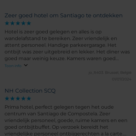
Zeer goed hotel om Santiago te ontdekken
Hotel is zeer goed gelegen en alles is op
wandelafstand te bereiken. Zeer vriendelijk en
attent personeel. Handige parkeergarage. Het
ontbijt was zeer uitgebreid en lekker. Het diner was
goed maar weinig keuze. Kamers waren goed
uitgerust en proper.
Toon info
jo_lt403.
Brussel, België
01/07/2024
NH Collection SCQ
Prima hotel, perfect gelegen tegen het oude
centrum van Santiago de Compostela. Zeer
vriendelijk personeel, goede, ruime kamers en een
goed ontbijtbuffet. Op verzoek bereidt het
vriendelijke personeel ontbijgerechten a la carte.