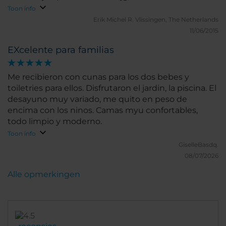
Kortom, een aanrader.
Toon info
Erik Michel R.
Vlissingen, The Netherlands
11/06/2015
EXcelente para familias
Me recibieron con cunas para los dos bebes y
toiletries para ellos. Disfrutaron el jardin, la piscina. El
desayuno muy variado, me quito en peso de
encima con los ninos. Camas myu confortables,
todo limpio y moderno.
Toon info
GiselleBasdq.
08/07/2026
Alle opmerkingen