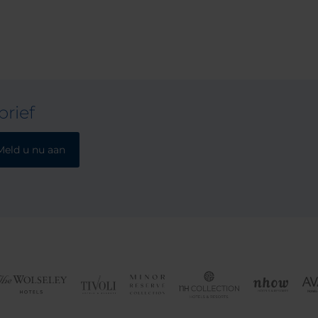
rief
Meld u nu aan