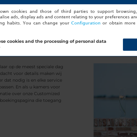
s own cookies and those of third parties to support browsing
lise ads, display ads and content relating to your preferences and
ing habits. You can change your
Configuration
or obtain more 
se cookies and the processing of personal data
?
klaar op de meest speciale dag
ndacht voor details maken wij
r dat nodig is en elke service
assen. En als u kamers voor
matie over onze Customized
 boekingspagina die toegang