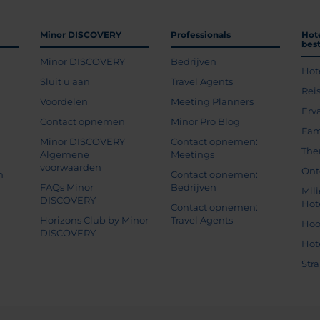
Minor DISCOVERY
Professionals
Hot
bes
Minor DISCOVERY
Bedrijven
Hot
g
Sluit u aan
Travel Agents
Rei
Voordelen
Meeting Planners
Erv
Contact opnemen
Minor Pro Blog
Fam
Minor DISCOVERY
Contact opnemen:
The
Algemene
Meetings
voorwaarden
Ont
n
Contact opnemen:
FAQs Minor
Bedrijven
Mil
DISCOVERY
Hot
Contact opnemen:
Horizons Club by Minor
Travel Agents
Hoo
DISCOVERY
Hot
Str