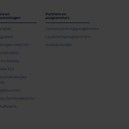
els en
Partners en
temmingen
programma's
elgids
Samenwerkingsprogramma
sgidsen
Loyaliteitsprogramma's
aringen met NH
Klokkenluider
iliehotels
ma Hotels
dek NH
ieuvriendelijke
els
gtepunten
els Zomervakantie
andhotels