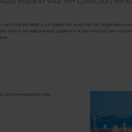
ezia Murano Villa: NH Collection Venez
 van Italië en helpt u van begin tot eind met het organiseren 
o Villa is een betoverend, superieur 4-sterrenhotel, een voorma
rano.
or uw onvergetelijke dag