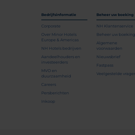
Bedrijfsinformatie
Beheer uw boeking
Corporate
NH Klantenservice
Over Minor Hotels
Beheer uw boekin
Europe & Americas
Algemene
NH Hotels bedrijven
voorwaarden
Aandeelhouders en
Nieuwsbrief
investeerders
Fastpass
MVO en
Veelgestelde vrage
duurzaamheid
Careers
Persberichten
Inkoop