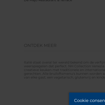
De Majo Restaurant & Terrace
ONTDEK MEER
Italië staat overal ter wereld bekend om de verfij
weerspiegelen dat perfect. NH Collection Venezia
creatieve keuken met traditionele en internatio
gerechten. Alle bruiloftsmenu's kunnen worden 
van elke gast; een vegetarisch, glutenvrij en kin
Cookie consen