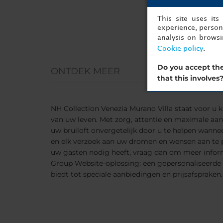
This site uses it
experience, persona
analysis on brows
Cookie policy
.
Do you accept the
ONTDEK MEER
that this involves
NH Collection Venezia Murano Villa staat voor u 
van uw leven. Met zorg, attentie en maximale aa
uw bruiloft onvergetelijk door u te helpen wannee
en elk verzoek aan uw dromen en wensen aan te p
uw gasten nodig heeft, vraag dan om meer infor
Group Website-oplossing: een gepersonaliseerde
biedt tot speciale aanbiedingen en prijsafspraken.