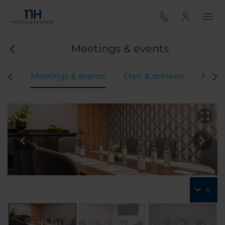
Meetings & events
ers
Meetings & events
Eten & drinken
Aanbi
4