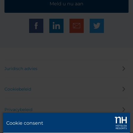
Meld u nu aan
Juridisch advies
Cookiebeleid
Privacybeleid
Cookie consent
Klokkenluider