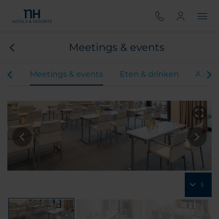
Meetings & events
ers
Meetings & events
Eten & drinken
Aanbi
5