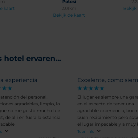
km
Potosi
2.
e kaart
2.01km
Bekijk
Bekijk de kaart
hotel ervaren...
a experiencia
Excelente, como siem
atención del personal,
El lugar es siempre una gar
ciones agradables, limpio, lo
en el aspecto de tener una
que no me gustó mucho fue
agradable experiencia, buen 
et, de allí en fuera la estancia
buen recibimiento pero sob
radable
el lugar impecable y a muy
precio, se los recomiendo al
fo
Toon info
ya no se que poner, pero er