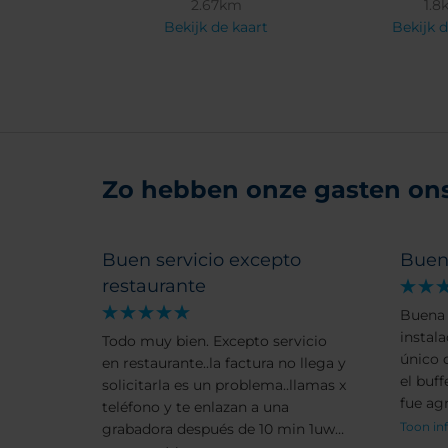
2.67km
1.8
Bekijk de kaart
Bekijk d
Zo hebben onze gasten ons 
Buen servicio excepto
Buen
restaurante
Buena 
instala
Todo muy bien. Excepto servicio
único 
en restaurante..la factura no llega y
el buff
solicitarla es un problema..llamas x
fue ag
teléfono y te enlazan a una
Toon in
grabadora después de 10 min 1uw