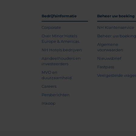
Bedrijfsinformatie
Beheer uw boeking
Corporate
NH Klantenservice
Over Minor Hotels
Beheer uw boekin
Europe & Americas
Algemene
NH Hotels bedrijven
voorwaarden
Aandeelhouders en
Nieuwsbrief
investeerders
Fastpass
MVO en
Veelgestelde vrage
duurzaamheid
Careers
Persberichten
Inkoop