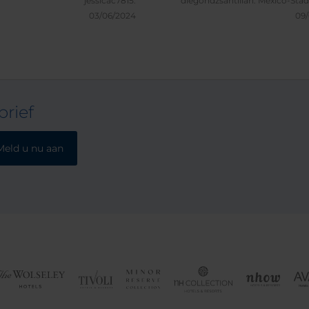
jessicac7815.
diegohdzsantillan.
Mexico-Stad
mínimo 200 caracteres
03/06/2024
09
rief
Meld u nu aan