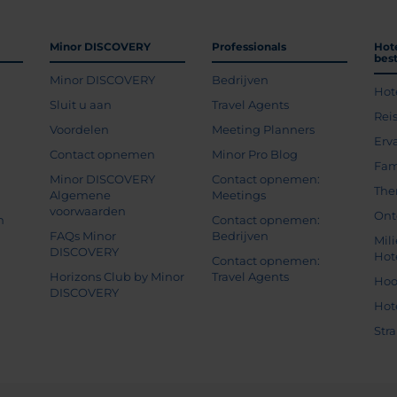
Minor DISCOVERY
Professionals
Hot
bes
Minor DISCOVERY
Bedrijven
Hot
g
Sluit u aan
Travel Agents
Rei
Voordelen
Meeting Planners
Erv
Contact opnemen
Minor Pro Blog
Fam
Minor DISCOVERY
Contact opnemen:
The
Algemene
Meetings
voorwaarden
Ont
n
Contact opnemen:
FAQs Minor
Bedrijven
Mil
DISCOVERY
Hot
Contact opnemen:
Horizons Club by Minor
Travel Agents
Hoo
DISCOVERY
Hot
Str