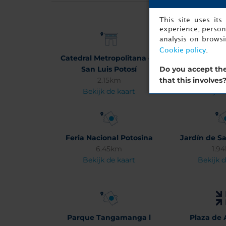
This site uses it
experience, persona
analysis on brows
Cookie policy
.
Catedral Metropolitana de
Aeropuerto I
Do you accept the
San Luis Potosí
de San Lu
that this involves
2.15km
13.5
Bekijk de kaart
Bekijk d
Feria Nacional Potosina
Jardín de Sa
6.45km
1.9
Bekijk de kaart
Bekijk d
Parque Tangamanga l
Plaza de