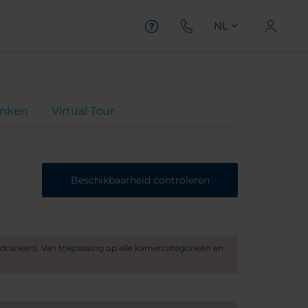
NL
inken
Virtual Tour
Beschikbaarheid controleren
he dranken). Van toepassing op alle kamercategorieën en