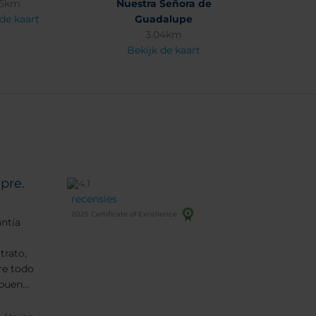
25km
Nuestra Señora de
 de kaart
Guadalupe
3.04km
Bekijk de kaart
pre.
recensies
2025 Certificate of Excellence
antía
trato,
re todo
 buen
 100%,
an