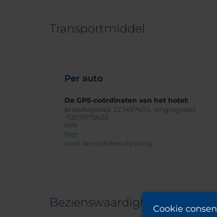
Transportmiddel
Per auto
De GPS-coördinaten van het hotel:
breedtegraad: 22.1497404, lengtegraad:
-100.9975623
Klik
hier
voor de routebeschrijving.
Bezienswaardigheden
Cookie consen