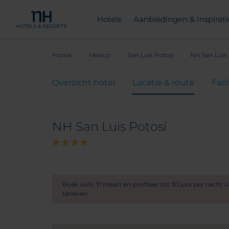
Hotels
Aanbiedingen & Inspirati
Home
Mexico
San Luis Potosí
NH San Luis 
Overzicht hotel
Locatie & route
Faci
NH San Luis Potosí
Boek vóór 31 maart en profiteer tot 30 juni per nacht 
tarieven.