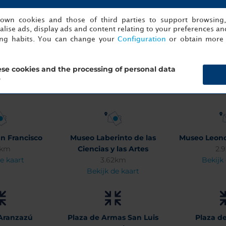
s own cookies and those of third parties to support browsing
lise ads, display ads and content relating to your preferences and
ing habits. You can change your
Configuration
or obtain more 
nternacional
Alameda Juan Sarabia
Caja 
se cookies and the processing of personal data
is Potosí
2.57km
2.
?
2km
Bekijk de kaart
Bekijk
e kaart
n Francisco
Museo Laberinto de las
Museo Leono
4km
Ciencias y las Artes
2.
e kaart
3.62km
Bekijk
Bekijk de kaart
 Aranzazú
Plaza de Armas San Luis
Plaza d