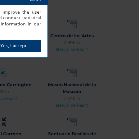
, improve the user
 conduct statistical
information in our
del Agua
Centro de las Artes
31km
2.89km
Yes, I accept
 de kaart
Bekijk de kaart
ra Carrington
Museo Nacional de la
92km
Máscara
 de kaart
2.24km
Bekijk de kaart
el Carmen
Santuario Basílica de