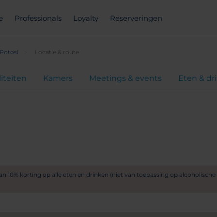
e
Professionals
Loyalty
Reserveringen
Potosí
Locatie & route
liteiten
Kamers
Meetings & events
Eten & dr
van 10% korting op alle eten en drinken (niet van toepassing op alcoholisc