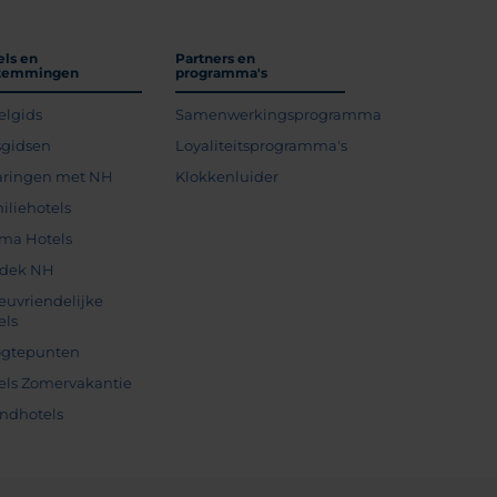
els en
Partners en
temmingen
programma's
elgids
Samenwerkingsprogramma
sgidsen
Loyaliteitsprogramma's
aringen met NH
Klokkenluider
iliehotels
ma Hotels
dek NH
ieuvriendelijke
els
gtepunten
els Zomervakantie
andhotels