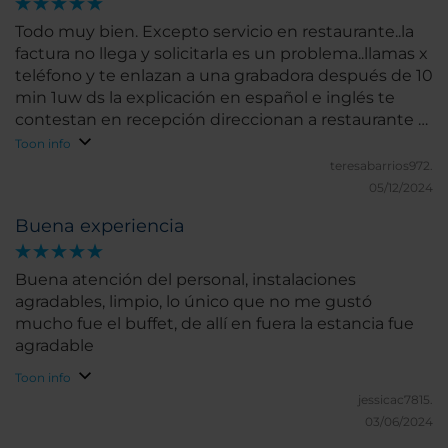
Todo muy bien. Excepto servicio en restaurante..la
factura no llega y solicitarla es un problema..llamas x
teléfono y te enlazan a una grabadora después de 10
min 1uw ds la explicación en español e inglés te
contestan en recepción direccionan a restaurante y
nunca contestan y menos solucionan tu problema..
Toon info
teresabarrios972.
05/12/2024
Buena experiencia
Buena atención del personal, instalaciones
agradables, limpio, lo único que no me gustó
mucho fue el buffet, de allí en fuera la estancia fue
agradable
Toon info
jessicac7815.
03/06/2024