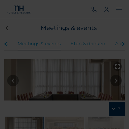
Meetings & events
ers
Meetings & events
Eten & drinken
Aanbi
7