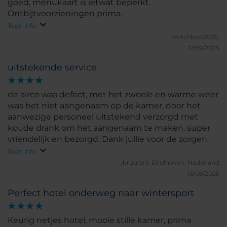
goed, menukaart is ietwat beperkt.
Ontbijtvoorzieningen prima.
Toon info
dutchbob2025.
17/09/2025
uitstekende service
de airco was defect, met het zwoele en warme weer
was het niet aangenaam op de kamer, door het
aanwezige personeel uitstekend verzorgd met
koude drank om het aangenaam te maken. super
vriendelijk en bezorgd. Dank jullie voor de zorgen.
Toon info
jbruursnl.
Eindhoven, Nederland
16/06/2025
Perfect hotel onderweg naar wintersport
Keurig netjes hotel, mooie stille kamer, prima