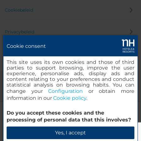
Cookiebeleid
Privacybeleid
Cookie consent
Klokkenluider
This site uses its own cookies and those of third
parties to support browsing, improve the user
experience, personalise ads, display ads and
content relating to your preferences and conduct
statistical analysis on browsing habits. You can
change your
Configuration
or obtain more
information in our
Cookie policy
.
NH Stuttgart Airport
Do you accept these cookies and the
© 2000-2026 MINOR HOTELS EUROPE & AMERICAS Santa Engracia
processing of personal data that this involves?
120. 28003 Madrid, Spanje
Beschikbaarheid controleren
Yes, I accept