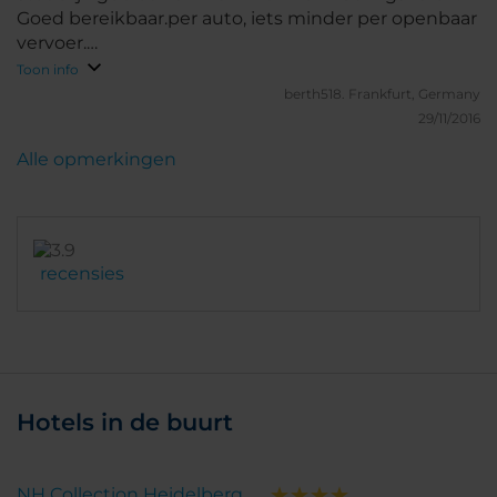
Goed bereikbaar.per auto, iets minder per openbaar
vervoer.
................................................................................................................................................
Toon info
berth518.
Frankfurt, Germany
29/11/2016
Alle opmerkingen
recensies
Hotels in de buurt
NH Collection Heidelberg