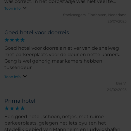
was correct. In het dorp/stadje was niet veel te
beleven.
Toon info
frankseegers.
Eindhoven, Nederland
26/07/2025
Goed hotel voor doorreis
Goed hotel voor doorreis niet ver van de snelweg
met parkeerplaats voor de deur en nette kamers.
Gang is wel gehorig maar kamers hebben
tussendeur
Toon info
Bas V.
24/02/2025
Prima hotel
Een goed hotel, schoon, netjes, met ruime
parkeerplaats, gelegen net iets byuiten het
stedelijk gebied van Mannheim en Ludwigshafen.