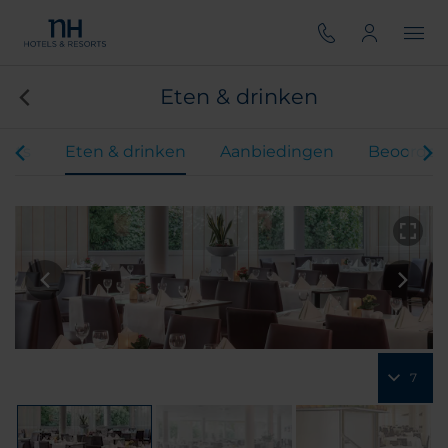
Eten & drinken
ents
Eten & drinken
Aanbiedingen
Beoordel
7