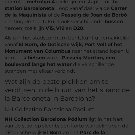
neemt u
metrolijn 4
(gele lijn) en stapt u uit bij
station Barceloneta
. Loop vanaf daar via de
Carrer
de la Maquinista
of de
Passeig de Joan de Borbó
richting de zee. U kunt ook verschillende
bussen
nemen, zoals lijn
V15
,
V19
en
D20
.
Als u in het stadscentrum bent, kunt u gemakkelijk
vanaf
El Born, de Gotische wijk, Port Vell of het
Monument van Columbus
naar het strand lopen. U
kunt ook
fietsen
via de
Passeig Marítim, een
boulevard langs het water
die verschillende
stranden met elkaar verbindt.
Wat zijn de beste plekken om te
verblijven in de buurt van het strand de
la Barceloneta in Barcelona?
NH Collection Barcelona Pódium
NH Collection Barcelona Pódium
ligt in het hart
van de stad, op slechts een korte wandeling van de
historische wijk
El Born
en het
Parc de la