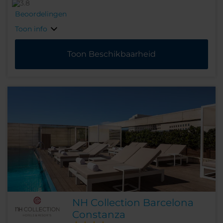
Beoordelingen
Toon info
Toon Beschikbaarheid
NH Collection Barcelona
Constanza