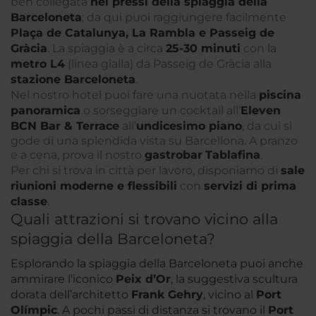
ben collegata
nei pressi della spiaggia della
Barceloneta
; da qui puoi raggiungere facilmente
Plaça de Catalunya, La Rambla e Passeig de
Gràcia
. La spiaggia è a circa
25-30 minuti
con la
metro L4
(linea gialla) da Passeig de Gràcia alla
stazione Barceloneta
.
Nel nostro hotel puoi fare una nuotata nella
piscina
panoramica
o sorseggiare un cocktail all’
Eleven
BCN Bar & Terrace
all’
undicesimo piano
, da cui si
gode di una splendida vista su Barcellona. A pranzo
e a cena, prova il nostro
gastrobar
Tablafina
.
Per chi si trova in città per lavoro, disponiamo di
sale
riunioni moderne e flessibili
con
servizi di prima
classe
.
Quali attrazioni si trovano vicino alla
spiaggia della Barceloneta?
Esplorando la spiaggia della Barceloneta puoi anche
ammirare l’iconico
Peix d’Or
, la suggestiva scultura
dorata dell’architetto
Frank Gehry
, vicino al
Port
Olímpic
. A pochi passi di distanza si trovano il
Port