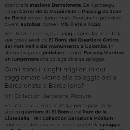
scendi alla
stazione Barceloneta
. Da lì, prosegui
lungo
Carrer de la Maquinista
o
Passeig de Joan
de Borbó
verso il lungomare. Puoi anche prendere
diversi
autobus
, come il
V15
, il
V19
e il
D20
.
Se ti trovi in centro, puoi raggiungere facilmente la
spiaggia a piedi da
El Born, dal Quartiere Gotico,
dal Port Vell o dal monumento a Colombo
. In
alternativa, puoi
pedalare
lungo il
Passeig Marítim,
un lungomare
che collega diverse spiagge.
Quali sono i luoghi migliori in cui
soggiornare vicino alla spiaggia della
Barceloneta a Barcellona?
NH Collection Barcelona Pódium
Situato nel cuore della città, a pochi passi dallo
storico
quartiere di El Born
e dal
Parc de la
Ciutadella
, l’
NH Collection Barcelona Pódium
ti
consente di esplorare la zona e goderti la
spiaggia