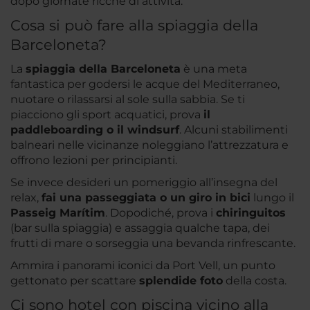
dopo giornate ricche di attività.
Cosa si può fare alla spiaggia della
Barceloneta?
La
spiaggia della Barceloneta
è una meta
fantastica per godersi le acque del Mediterraneo,
nuotare o rilassarsi al sole sulla sabbia. Se ti
piacciono gli sport acquatici, prova
il
paddleboarding o il windsurf
. Alcuni stabilimenti
balneari nelle vicinanze noleggiano l’attrezzatura e
offrono lezioni per principianti.
Se invece desideri un pomeriggio all’insegna del
relax,
fai una passeggiata o un giro in bici
lungo il
Passeig Marítim
. Dopodiché, prova i
chiringuitos
(bar sulla spiaggia) e assaggia qualche tapa, dei
frutti di mare o sorseggia una bevanda rinfrescante.
Ammira i panorami iconici da Port Vell, un punto
gettonato per scattare
splendide foto
della costa.
Ci sono hotel con piscina vicino alla