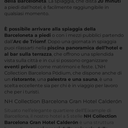
della Barceloneta
. La spiaggia, che dista
20 minuti
a piedi dall’hotel, è facilmente raggiungibile in
qualsiasi momento.
È possibile arrivare alla spiaggia della
Barceloneta a piedi
o con i mezzi pubblici partendo
dall’
Arc de Triomf
. Dopo una giornata in spiaggia
puoi rilassarti nella
piscina panoramica dell’hotel e
al bar sulla terrazza
, che offrono una splendida
vista sulla città e in cui si possono organizzare
eventi privati
come matrimoni e feste. L’NH
Collection Barcelona Pódium, che dispone anche di
un
ristorante
, una
palestra e una sauna
, è una
scelta eccellente sia per chi è in viaggio per lavoro
che per i turisti.
NH Collection Barcelona Gran Hotel Calderón
Situato nell’elegante quartiere dell’Eixample di
Barcellona, il nostro hotel a 5 stelle
NH Collection
Barcelona Gran Hotel Calderón
è una struttura