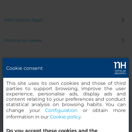
Informazioni legali
Politica sui cookie
Politica privacy
Cookie consent
Canale di segnalazione
This site uses its own cookies and those of third
parties to support browsing, improve the user
experience, personalise ads, display ads and
content relating to your preferences and conduct
statistical analysis on browsing habits. You can
change your
Configuration
or obtain more
information in our
Cookie policy
.
Do you accept these cookies and the