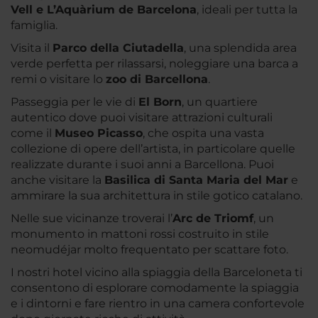
Vell e L’Aquàrium de Barcelona
, ideali per tutta la
famiglia.
Visita il
Parco della Ciutadella
, una splendida area
verde perfetta per rilassarsi, noleggiare una barca a
remi o visitare lo
zoo di Barcellona
.
Passeggia per le vie di
El Born
, un quartiere
autentico dove puoi visitare attrazioni culturali
come il
Museo Picasso
, che ospita una vasta
collezione di opere dell’artista, in particolare quelle
realizzate durante i suoi anni a Barcellona. Puoi
anche visitare la
Basilica di Santa Maria del Mar
e
ammirare la sua architettura in stile gotico catalano.
Nelle sue vicinanze troverai l’
Arc de Triomf
, un
monumento in mattoni rossi costruito in stile
neomudéjar molto frequentato per scattare foto.
I nostri hotel vicino alla spiaggia della Barceloneta ti
consentono di esplorare comodamente la spiaggia
e i dintorni e fare rientro in una camera confortevole