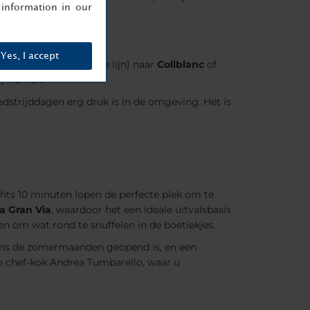
information in our
Yes, I accept
Corts
, of
lijn L5
(blauwe lijn) naar
Collblanc
of
le) nemen.
dstrijddagen erg druk is in de omgeving. Het is
hts 10 minuten lopen de perfecte plek om te
a Gran Via
, waardoor het een ideale uitvalsbasis
en om wat rond te snuffelen in de boetiekjes.
ens de zomermaanden geopend is, en een
chef-kok Andrea Tumbarello, waar u