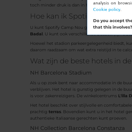
analysis on brows
toch minder druk is dan in het historische centr
Cookie policy
.
Hoe kan ik Spotify Camp Nou
Do you accept the
that this involves
U kunt Spotify Camp Nou gemakkelijk bereiken
Badal
. U kunt ook verschillende
bussen
(lijn D20
Hoewel het stadion parkeergelegenheid biedt, ku
daarom raadzaam om wat extra reistijd in te calc
Wat zijn de beste hotels in 
NH Barcelona Stadium
Als u op zoek bent naar accommodatie in de buu
verblijven. Het hotel is gunstig gelegen in de bu
is voor zakenreizigers. De winkelcentrums
L'illa
Het hotel beschikt over stijlvolle en comfortabel
prachtig
terras
. Bovendien kunt u in het hotel g
authentieke Italiaanse gerechten kunt proeven.
NH Collection Barcelona Constanza