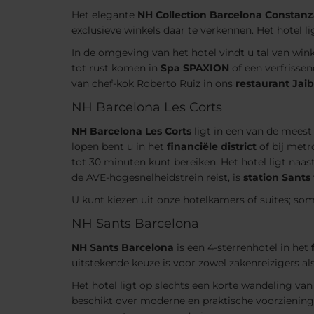
Het elegante
NH Collection Barcelona Constan
exclusieve winkels daar te verkennen. Het hotel l
In de omgeving van het hotel vindt u tal van winkel
tot rust komen in
Spa SPAXION
of een verfrisse
van chef-kok Roberto Ruiz in ons
restaurant Jai
NH Barcelona Les Corts
NH Barcelona Les Corts
ligt in een van de meest
lopen bent u in het
financiële district
of bij metr
tot 30 minuten kunt bereiken. Het hotel ligt naas
de AVE-hogesnelheidstrein reist, is
station Sants
U kunt kiezen uit onze hotelkamers of suites; s
NH Sants Barcelona
NH Sants Barcelona
is een 4-sterrenhotel in het
uitstekende keuze is voor zowel zakenreizigers al
Het hotel ligt op slechts een korte wandeling van
beschikt over moderne en praktische voorzieningen