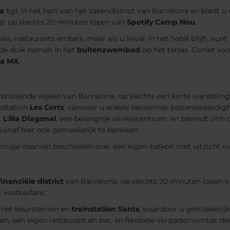
za
ligt in het hart van het zakendistrict van Barcelona en biedt u
igt op slechts 20 minuten lopen van
Spotify Camp Nou
.
s, restaurants en bars, maar als u liever in het hotel blijft, kunt
nde duik nemen in het
buitenzwembad
op het terras. Geniet vo
ba MX
.
 bruisende wijken van Barcelona, op slechts een korte wandelin
ostation
Les Corts
, vanwaar u enkele beroemde bezienswaardig
t
L'illa Diagonal
, een belangrijk winkelcentrum, en bevindt zich 
vanaf hier ook gemakkelijk te bereiken.
ommige daarvan beschikken over een eigen balkon met uitzicht o
financiële district
van Barcelona, op slechts 20 minuten lopen 
s voetbalfans.
 het beursterrein en
treinstation Sants
, waardoor u gemakkelijk
, een eigen restaurant en bar, en flexibele vergaderruimtes die b