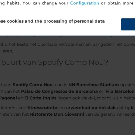
ing habits. You can change your
Configuration
or obtain more 
um.
 bereiken?
se cookies and the processing of personal data
?
 met de metro: neem
lijn L3
(groene lijn) naar
Palau Reial
of
Les 
, H8, H10, 7 en 54) of
trams
(lijn T1, T2 en T3 naar Avinguda de Xi
nt u het beste het openbaar vervoer nemen, aangezien het op we
uleren.
de buurt van Spotify Camp Nou?
rt van
Spotify Camp Nou
, dan is
NH Barcelona Stadium
op slec
urt van het
Palau de Congressos de Barcelona
en
Fira Barcelon
 Diagonal
en
El Corte Inglés
liggen ook vlakbij, mocht u zin hebb
e kamers, een
fitnessruimte
, een
zwembad op het dak
dat tijd
enieten van het
Ristorante Don Giovanni
van de gerenommeerde 