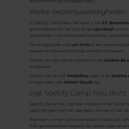
evenementen en vergaderingen.
Welke bezienswaardigheden z
In Spotify Camp Nou zelf kunt u het
FC Barcelo
geschiedenis van de club en de
Leo Messi
-ruimte
wedstrijden in professioneel basketbal, zaalvoet
De omliggende wijk
Les Corts
is een aantrekkeli
maken en alle verschillende winkels ontdekken.
Geniet van een rustig moment in de
Jardins de l
rondlopen.
Vlakbij ligt de wijk
Pedralbes
, waar u de
Jardins 
vroege werk van
Antoni Gaudí
zijn.
Ligt Spotify Camp Nou dicht 
Spotify Camp Nou ligt niet midden in het historis
verbindingen met het openbaar vervoer is het rei
Wanneer u in een van onze hotels in de buurt van 
met gemakkelijke toegang tot wedstrijden en eve