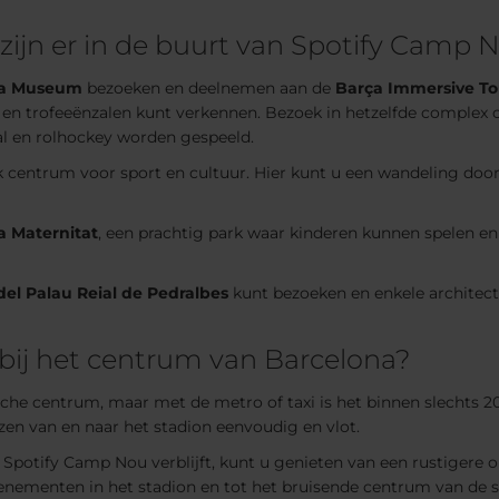
ijn er in de buurt van Spotify Camp 
na Museum
bezoeken en deelnemen aan de
Barça Immersive To
 en trofeeënzalen kunt verkennen. Bezoek in hetzelfde complex 
bal en rolhockey worden gespeeld.
jk centrum voor sport en cultuur. Hier kunt u een wandeling d
a Maternitat
, een prachtig park waar kinderen kunnen spelen e
del Palau Reial de Pedralbes
kunt bezoeken en enkele architec
bij het centrum van Barcelona?
che centrum, maar met de metro of taxi is het binnen slechts 20
zen van en naar het stadion eenvoudig en vlot.
Spotify Camp Nou verblijft, kunt u genieten van een rustigere om
nementen in het stadion en tot het bruisende centrum van de s