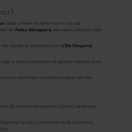
Nou?
ur
, waar u meer te weten komt over de
ook het
Palau Blaugrana
, een sportcomplex waar
oor het moderne winkelcentrum
L’illa Diagonal
n waar u kunt ontspannen of gewoon heerlijk kunt
tonische elementen kunt bewonderen die het
 tot 25 minuten te bereiken. Dankzij de directe
geving terwijl u toch dicht bij de actie bent,
tad.