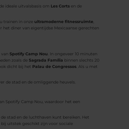
 de ideale uitvalsbasis om
Les Corts
en de
 u trainen in onze
ultramoderne fitnessruimte
,
or het diner van eigentijdse Mexicaanse gerechten
g van
Spotify Camp Nou
. In ongeveer 10 minuten
heden zoals de
Sagrada Família
binnen slechts 20
ook dicht bij het
Palau de Congressos
. Als u met
ver de stad en de omliggende heuvels.
van Spotify Camp Nou, waardoor het een
 de stad en de luchthaven kunt bereiken. Het
ij uitstek geschikt zijn voor sociale