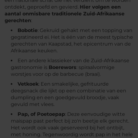
een nationale schat die het verdient om te worden
ontdekt, geproefd en gevierd.
Hier volgen een
aantal onmisbare traditionele Zuid-Afrikaanse
gerechten
:
Bobotie
: Gekruid gehakt met een topping van
gegratineerd ei. Het is één van de meest typische
gerechten van Kaapstad, het epicentrum van de
Afrikaanse keuken.
Een andere klassieker van de Zuid-Afrikaanse
gastronomie is
Boerewors
: spiraalvormige
worstjes voor op de barbecue (braai).
Vetkoek
: Een smakelijke, gefrituurde
deegsnack die lijkt op een combinatie van een
dumpling en een goedgevuld broodje, vaak
gevuld met vlees.
Pap, of Poetoepap
: Deze eenvoudige witte
maispap past perfect bij zo'n beetje elk gerecht.
Het wordt ook vaak geserveerd bij het ontbijt,
met honing. Tegenwoordig wordt pap in het hele