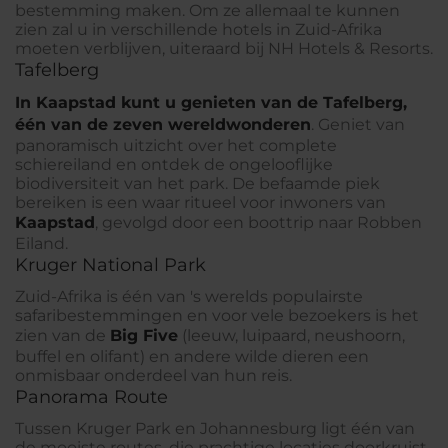
bestemming maken. Om ze allemaal te kunnen
zien zal u in verschillende hotels in Zuid-Afrika
moeten verblijven, uiteraard bij NH Hotels & Resorts.
Tafelberg
In Kaapstad kunt u genieten van de Tafelberg,
één van de zeven wereldwonderen
. Geniet van
panoramisch uitzicht over het complete
schiereiland en ontdek de ongelooflijke
biodiversiteit van het park. De befaamde piek
bereiken is een waar ritueel voor inwoners van
Kaapstad
, gevolgd door een boottrip naar Robben
Eiland.
Kruger National Park
Zuid-Afrika is één van 's werelds populairste
safaribestemmingen en voor vele bezoekers is het
zien van de
Big Five
(leeuw, luipaard, neushoorn,
buffel en olifant) en andere wilde dieren een
onmisbaar onderdeel van hun reis.
Panorama Route
Tussen Kruger Park en Johannesburg ligt één van
de mooiste routes, die prachtige locaties doorkruist.