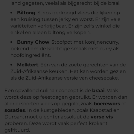
land gegeten, veelal als bijgerecht bij de braai.
Biltong
: Strips gedroogd vlees die lijken op
een kruising tussen jerky en worst. Er zijn vele
variëteiten verkrijgbaar. Er zijn zelfs winkel die
enkel en alleen biltong verkopen.
Bunny Chow
: Stoofpot met konijnencurry,
bekend om de krachtige smaak met curry als
hoofdingrediënt.
Melktert
: Eén van de zoete gerechten van de
Zuid-Afrikaanse keuken. Het kan worden gezien
als de Zuid-Afrikaanse versie van cheesecake.
Een opvallend culinair concept is de
braai
. Vaak
wordt deze op feestdagen gebruikt. Er worden dan
allerlei soorten vlees op gegrild, zoals
boerewors
of
sosaties
. In de kustgebieden, zoals Kaapstad en
Durban, moet u echter absoluut de
verse vis
proberen. Deze wordt vaak perfect krokant
gefrituurd.