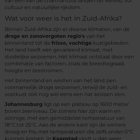
van één van de charmantste landen ter wereld, vol
cultuur en natuurlijke rijkdom.
Wat voor weer is het in Zuid-Afrika?
Binnen Zuid-Afrika zijn er diverse klimaten, van de
droge en zonovergoten regio's
van het
binnenland tot de
frisse, vochtige
kustgebieden.
Het land heeft een gevarieerd klimaat, met
duidelijke seizoenen. Het klimaat ontstaat door een
combinatie van factoren, zoals de breedtegraad,
hoogte en zeestromen.
Het binnenland en westen van het land zien
voornamelijk droge seizoenen, terwijl de zuid- en
oostkust ook nog wel eens een nat seizoen zien.
Johannesburg
ligt op een plateau op 1600 meter
boven zeeniveau. De zomers hier zijn warm en
zonnige, met een gemiddelde temperatuur van
18°C tot 25°C. Aan de andere kant zijn de winters
droog en fris, met temperaturen die zelfs onder 0°C
kunnen komen. In
Kaapstad
vindt u dan weer