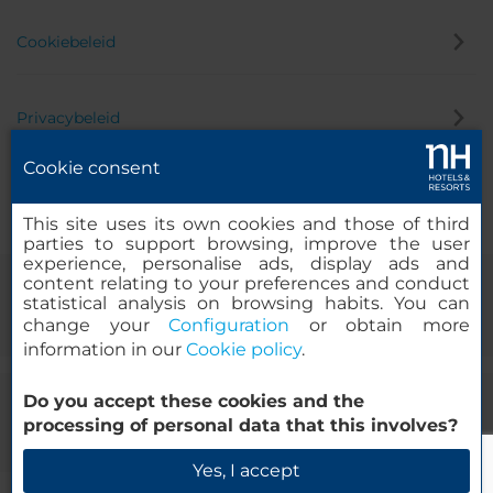
Cookiebeleid
Privacybeleid
Cookie consent
Klokkenluider
This site uses its own cookies and those of third
parties to support browsing, improve the user
experience, personalise ads, display ads and
content relating to your preferences and conduct
statistical analysis on browsing habits. You can
change your
Configuration
or obtain more
information in our
Cookie policy
.
Do you accept these cookies and the
© 2000-2026 MINOR HOTELS EUROPE & AMERICAS Santa Engracia
processing of personal data that this involves?
120. 28003 Madrid, Spanje
Yes, I accept