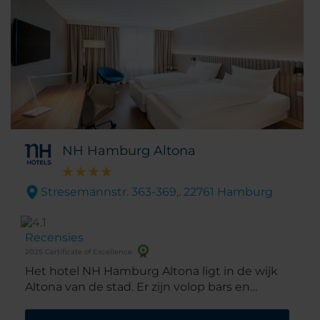
het hippe Schanzenviertel. Trendy bars, cafés,
restaurants en winkels zijn ook op een
steenworp afstand. Gecombineerd met de
service en ervaring van het personeel van NH
Hamburg Mitte bent u verzekerd van een
uniek verblijf!
NH Hamburg Altona
Stresemannstr. 363-369,. 22761 Hamburg
Recensies
2025 Certificate of Excellence
Het hotel NH Hamburg Altona ligt in de wijk
Altona van de stad. Er zijn volop bars en
restaurants in de buurt en het centrum van
de stad is eenvoudig met de auto bereikbaar.