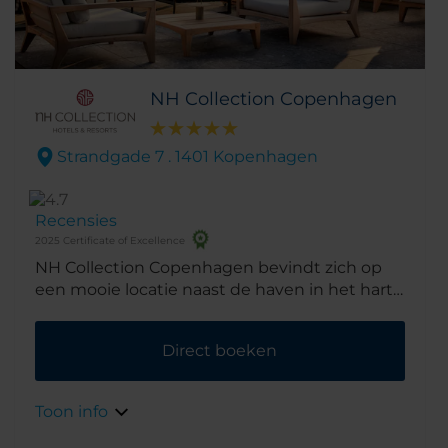
NH Collection Copenhagen
Strandgade 7 . 1401 Kopenhagen
Recensies
2025 Certificate of Excellence
NH Collection Copenhagen bevindt zich op
een mooie locatie naast de haven in het hart
van Kopenhagen. Het gebouw is in de jaren
50 ontworpen door de modernistische
Direct boeken
architect Palle Suenson en werd
oorspronkelijk gebouwd als hoofdkantoor
voor B&W. Vandaag de dag is het gebouw
Toon info
een monument dat de beste architectuur
van de periode van het modernisme