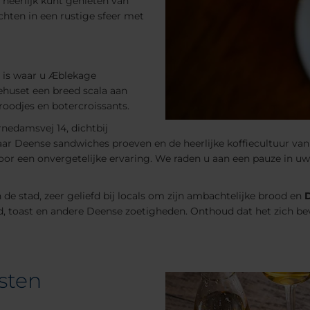
 heerlijk kunt genieten van
echten in een rustige sfeer met
n is waar u Æblekage
gehuset een breed scala aan
oodjes en botercroissants.
rnedamsvej 14, dichtbij
aar Deense sandwiches proeven en de heerlijke koffiecultuur van
voor een onvergetelijke ervaring. We raden u aan een pauze in 
 de stad, zeer geliefd bij locals om zijn ambachtelijke brood en
d, toast en andere Deense zoetigheden. Onthoud dat het zich b
isten