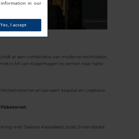
information in our
Yes, I accept
vindt er een combinatie van moderne technieken,
oor metro M1 van Kopenhagen te nemen naar halte
 Michelinsterren en serveert exquise en creatieve
 Fisketorvet
.
rvaring met Deense klassiekers zoals Smørrebrød.