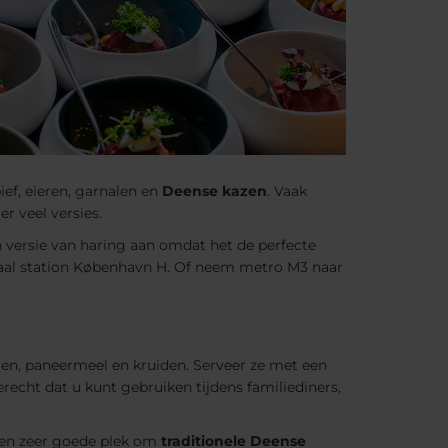
ief, eieren, garnalen en
Deense kazen
. Vaak
r veel versies.
un versie van haring aan omdat het de perfecte
traal station København H. Of neem metro M3 naar
ren, paneermeel en kruiden. Serveer ze met een
echt dat u kunt gebruiken tijdens familiediners,
s een zeer goede plek om
traditionele Deense