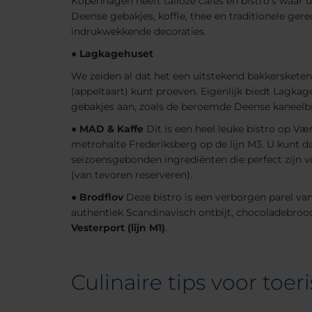
Kopenhagen heeft talloze cafés en bistro's waar u
Deense gebakjes, koffie, thee en traditionele ger
indrukwekkende decoraties.
●
Lagkagehuset
We zeiden al dat het een uitstekend bakkerskete
(appeltaart) kunt proeven. Eigenlijk biedt Lagka
gebakjes aan, zoals de beroemde Deense kaneelbr
●
MAD & Kaffe
Dit is een heel leuke bistro op Væ
metrohalte Frederiksberg op de lijn M3. U kunt d
seizoensgebonden ingrediënten die perfect zijn 
(van tevoren reserveren).
●
Brodflov
Deze bistro is een verborgen parel van
authentiek Scandinavisch ontbijt, chocoladebroo
Vesterport (lijn M1)
.
Culinaire tips voor toer