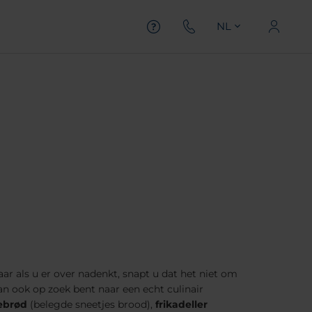
NL
n
r als u er over nadenkt, snapt u dat het niet om
n ook op zoek bent naar een echt culinair
ebrød
(belegde sneetjes brood),
frikadeller