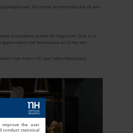
ij Lagkagehuset. De meest emblematische zit aan
hakte amandelen, suiker en slagroom. Ook is er
k geserveerd met kersensaus en is het een
reiken met metro M1 naar halte Vesterport.
, improve the user
 conduct statistical