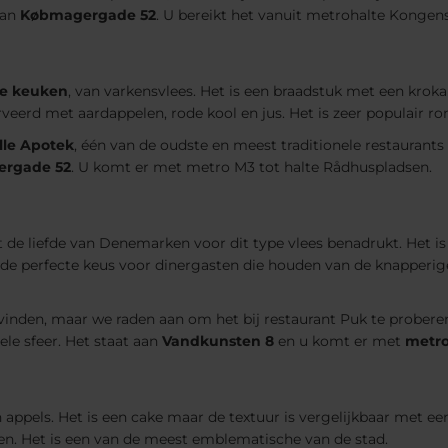
aan
Købmagergade 52
. U bereikt het vanuit metrohalte Kongens
e keuken
, van varkensvlees. Het is een braadstuk met een krok
eerd met aardappelen, rode kool en jus. Het is zeer populair ron
ille Apotek
, één van de oudste en meest traditionele restaurants
rgade 52
. U komt er met metro M3 tot halte Rådhuspladsen.
t de liefde van Denemarken voor dit type vlees benadrukt. Het 
s de perfecte keus voor dinergasten die houden van de knapperi
vinden, maar we raden aan om het bij restaurant Puk te proberen
ele sfeer. Het staat aan
Vandkunsten 8
en u komt er met
metro
appels. Het is een cake maar de textuur is vergelijkbaar met een
oen. Het is een van de meest emblematische van de stad.