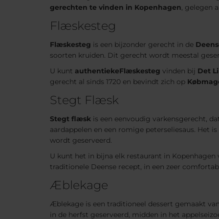
gerechten te vinden in Kopenhagen
, gelegen 
Flæskesteg
Flæskesteg
is een bijzonder gerecht in de
Deens
soorten kruiden. Dit gerecht wordt meestal geserv
U kunt
authentieke
Flæskesteg
vinden bij
Det L
gerecht al sinds 1720 en bevindt zich op
Købmage
Stegt Flæsk
Stegt flæsk
is een eenvoudig varkensgerecht, da
aardappelen en een romige peterseliesaus. Het i
wordt geserveerd.
U kunt het in bijna elk restaurant in Kopenhagen 
traditionele Deense recept, in een zeer comfortab
Æblekage
Æblekage is een traditioneel dessert gemaakt van 
in de herfst geserveerd, midden in het appelseiz