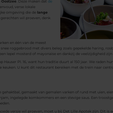
e
Oostzee
. Deze maken dat
de
nvoud, verse lokale
lijke omgeving die de
lange
e gerechten wil proeven, denk
rken en één van de meest
n snee roggebrood met divers beleg zoals gepekelde haring, rosb
en lepel mosterd of mayonaise en dankzij de veelzijdigheid zijn e
op Hauser Pl. 16, want hun traditie duurt al 150 jaar. We raden h
 keuken. U kunt dit restaurant bereiken met de trein naar cen
de gehaktbal, gemaakt van gemalen varken of rund met uien, eie
enjam, ingelegde komkommers en een stevige saus. Een troostger
heden.
goede versie wil proeven, moet u bij Det Lille Apotek zijn. Dit i