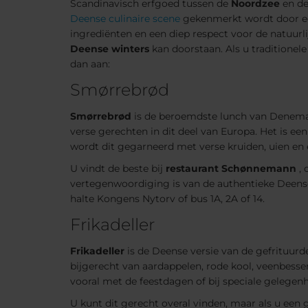
Scandinavisch erfgoed tussen de
Noordzee
en d
Deense culinaire scene
gekenmerkt wordt door ee
ingrediënten en een diep respect voor de natuur
Deense winters
kan doorstaan. Als u traditionel
dan aan:
Smørrebrød
Smørrebrød
is de beroemdste lunch van Denema
verse gerechten in dit deel van Europa. Het is ee
wordt dit gegarneerd met verse kruiden, uien en e
U vindt de beste bij
restaurant Schønnemann
, 
vertegenwoordiging is van de authentieke Deense
halte Kongens Nytorv of bus 1A, 2A of 14.
Frikadeller
Frikadeller
is de Deense versie van de gefrituur
bijgerecht van aardappelen, rode kool, veenbess
vooral met de feestdagen of bij speciale gelegen
U kunt dit gerecht overal vinden, maar als u een 