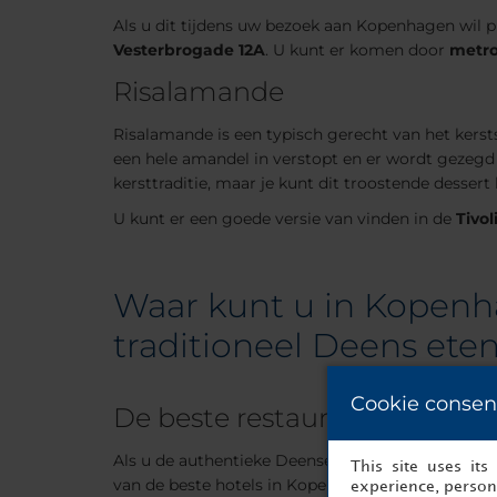
Als u dit tijdens uw bezoek aan Kopenhagen wil p
Vesterbrogade 12A
. U kunt er komen door
metro
Risalamande
Risalamande is een typisch gerecht van het kerst
een hele amandel in verstopt en er wordt gezegd 
kersttraditie, maar je kunt dit troostende dessert 
U kunt er een goede versie van vinden in de
Tivol
Waar kunt u in Kopen
traditioneel Deens ete
Cookie consen
De beste restaurants van K
Als u de authentieke Deense keuken wil ervaren, h
This site uses it
van de beste hotels in Kopenhagen. Noteer deze p
experience, persona