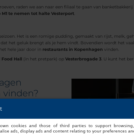
roeven, raden we aan naar een filiaal te gaan van banketbakker
 M1 te nemen tot halte Vesterport
.
seizoen. Het is een romige pudding, gemaakt van rijst, melk, ge
dat het geluk brengt als je hem vindt. Bovendien wordt het vaa
het hele jaar door in
restaurants in Kopenhagen
vinden.
i Food Hall
(in het pretpark) op
Vesterbrogade 3
. U kunt het be
hagen
n vinden?
t
openhagen
ebt u veel opties in de buurt
s own cookies and those of third parties to support browsing
lekken in uw reisplan:
lise ads, display ads and content relating to your preferences and