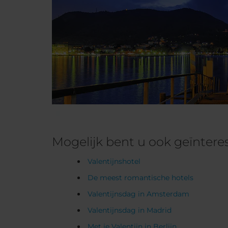
Mogelijk bent u ook geïnteres
Valentijnshotel
De meest romantische hotels
Valentijnsdag in Amsterdam
Valentijnsdag in Madrid
Met je Valentijn in Berlijn