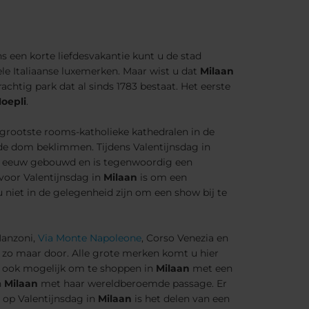
s een korte liefdesvakantie kunt u de stad
ele Italiaanse luxemerken. Maar wist u dat
Milaan
achtig park dat al sinds 1783 bestaat. Het eerste
Hoepli
.
e grootste rooms-katholieke kathedralen in de
 de dom beklimmen. Tijdens Valentijnsdag in
14e eeuw gebouwd en is tegenwoordig een
voor Valentijnsdag in
Milaan
is om een
u niet in de gelegenheid zijn om een show bij te
Manzoni,
Via Monte Napoleone
, Corso Venezia en
ga zo maar door. Alle grote merken komt u hier
ter ook mogelijk om te shoppen in
Milaan
met een
n
Milaan
met haar wereldberoemde passage. Er
 op Valentijnsdag in
Milaan
is het delen van een