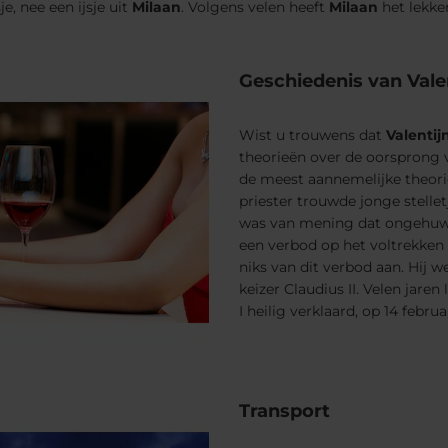
je, nee een ijsje uit
Milaan
. Volgens velen heeft
Milaan
het lekker
Geschiedenis van Vale
Wist u trouwens dat
Valentij
theorieën over de oorsprong v
de meest aannemelijke theorie
priester trouwde jonge stelle
was van mening dat ongehuw
een verbod op het voltrekken 
niks van dit verbod aan. Hij 
keizer Claudius II. Velen jare
I heilig verklaard, op 14 februar
Transport