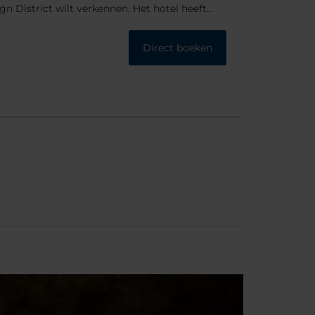
ign District wilt verkennen. Het hotel heeft
istieke, urban sfeer waarin je je thuis zult
Direct boeken