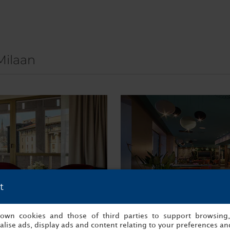
Milaan
t
s own cookies and those of third parties to support browsing
lise ads, display ads and content relating to your preferences and