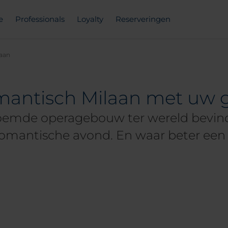
e
Professionals
Loyalty
Reserveringen
laan
omantisch Milaan met uw g
oemde operagebouw ter wereld bevind
romantische avond. En waar beter een 