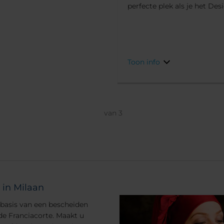
perfecte plek als je het Des
een modern design en een art
voelen.
Toon info
van
3
n in Milaan
basis van een bescheiden
 de Franciacorte. Maakt u