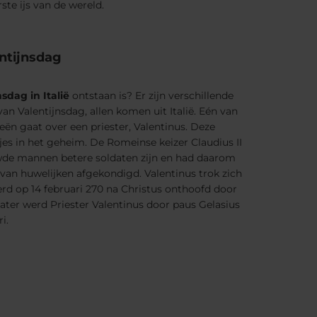
ste ijs van de wereld.
ntijnsdag
nsdag in Italië
ontstaan is? Er zijn verschillende
an Valentijnsdag, allen komen uit Italië. Eén van
ën gaat over een priester, Valentinus. Deze
tjes in het geheim. De Romeinse keizer Claudius II
de mannen betere soldaten zijn en had daarom
van huwelijken afgekondigd. Valentinus trok zich
werd op 14 februari 270 na Christus onthoofd door
n later werd Priester Valentinus door paus Gelasius
i.