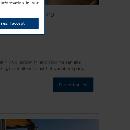
information in our
ction Milano Touring
Yes, I accept
121 Milaan
el NH Collection Milano Touring aan alle
l ligt niet alleen naast het openbare park
indt zich ook op slechts 10 minuten lopen van
 winkelgebied en op 15 minuten van het
Direct boeken
Er liggen bovendien twee metrostations bij
ële district is eenvoudig bereikbaar. Er is geen