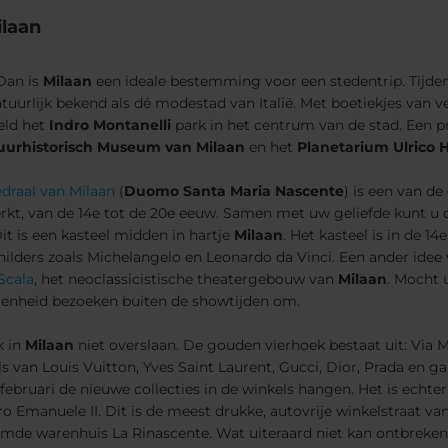
ilaan
 Dan is
Milaan
een ideale bestemming voor een stedentrip. Tijden
tuurlijk bekend als dé modestad van Italië. Met boetiekjes van v
eld het
Indro Montanelli
park in het centrum van de stad. Een pr
uurhistorisch Museum van Milaan
en het
Planetarium Ulrico 
draal van Milaan
(
Duomo Santa Maria Nascente
) is een van d
erkt, van de 14e tot de 20e eeuw. Samen met uw geliefde kunt u
t is een kasteel midden in hartje
Milaan
. Het kasteel is in de 
lders zoals Michelangelo en Leonardo da Vinci. Een ander idee 
 Scala
, het neoclassicistische theatergebouw van
Milaan
. Mocht 
genheid bezoeken buiten de showtijden om.
k in
Milaan
niet overslaan. De gouden vierhoek bestaat uit: Via 
els van Louis Vuitton, Yves Saint Laurent, Gucci, Dior, Prada en 
 februari de nieuwe collecties in de winkels hangen. Het is ech
oro Emanuele II. Dit is de meest drukke, autovrije winkelstraat va
mde warenhuis La Rinascente. Wat uiteraard niet kan ontbreken