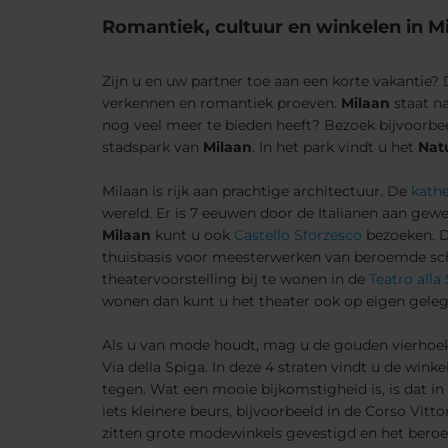
Romantiek, cultuur en winkelen in M
Zijn u en uw partner toe aan een korte vakantie?
verkennen en romantiek proeven.
Milaan
staat na
nog veel meer te bieden heeft? Bezoek bijvoorbe
stadspark van
Milaan
. In het park vindt u het
Nat
Milaan is rijk aan prachtige architectuur. De
kathe
wereld. Er is 7 eeuwen door de Italianen aan gew
Milaan
kunt u ook
Castello Sforzesco
bezoeken. Di
thuisbasis voor meesterwerken van beroemde schi
theatervoorstelling bij te wonen in de
Teatro alla
wonen dan kunt u het theater ook op eigen gele
Als u van mode houdt, mag u de gouden vierhoe
Via della Spiga. In deze 4 straten vindt u de wink
tegen. Wat een mooie bijkomstigheid is, is dat in
iets kleinere beurs, bijvoorbeeld in de Corso Vitt
zitten grote modewinkels gevestigd en het beroe