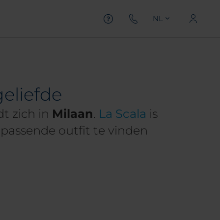
NL
eliefde
t zich in
Milaan
.
La Scala
is
passende outfit te vinden