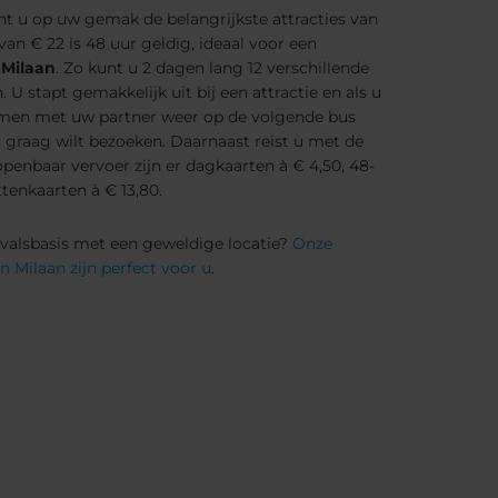
nt u op uw gemak de belangrijkste attracties van
an € 22 is 48 uur geldig, ideaal voor een
 Milaan
. Zo kunt u 2 dagen lang 12 verschillende
 U stapt gemakkelijk uit bij een attractie en als u
amen met uw partner weer op de volgende bus
u graag wilt bezoeken. Daarnaast reist u met de
openbaar vervoer zijn er dagkaarten à € 4,50, 48-
ttenkaarten à € 13,80.
tvalsbasis met een geweldige locatie?
Onze
 in Milaan zijn perfect voor u
.