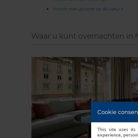
Hotels met uitzicht op de natuur
Waar u kunt overnachten in 
Cookie consen
This site uses it
experience, persona